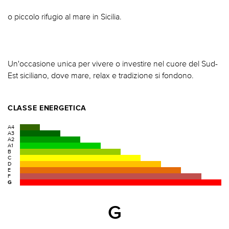
o piccolo rifugio al mare in Sicilia.
Un'occasione unica per vivere o investire nel cuore del Sud-
Est siciliano, dove mare, relax e tradizione si fondono.
CLASSE ENERGETICA
A4
A3
A2
A1
B
C
D
E
F
G
G