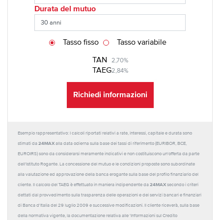
Durata del mutuo
Tasso fisso
Tasso variabile
TAN
2,70%
TAEG
2,84%
Richiedi informazioni
Esempio rappresentativo: I calcoli riportati relativi a rate, interessi, capitale e durata sono
24MAX
stimati da
alla data odierna sulla base dei tassi di riferimento (EURIBOR, BCE,
EUROIRS) sono da considerarsi meramente indicativi e non costituiscono un'offerta da parte
dell'Istituto Rogante. La concessione del mutuo e le condizioni proposte sono subordinate
alla valutazione ed approvazione della banca erogante sulla base del profilo finanziario del
24MAX
cliente. Il calcolo del TAEG è effettuato in maniera indipendente da
secondo i criteri
dettati dal provvedimento sulla trasparenza delle operazioni e dei servizi bancari e finanziari
di Banca d'Italia del 29 luglio 2009 e successive modificazioni. Il cliente riceverà, sulla base
della normativa vigente, la documentazione relativa alle 'Informazioni sul Credito