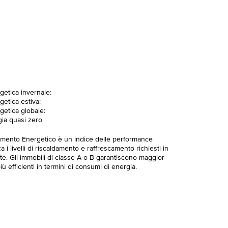
getica invernale:
getica estiva:
getica globale:
gia quasi zero
imento Energetico è un indice delle performance
 i livelli di riscaldamento e raffrescamento richiesti in
te. Gli immobili di classe A o B garantiscono maggior
ù efficienti in termini di consumi di energia.