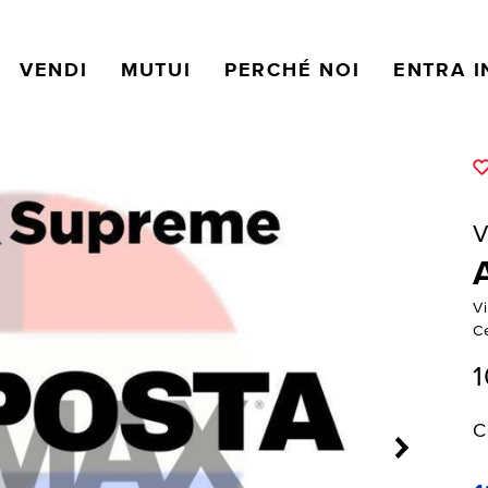
VENDI
MUTUI
PERCHÉ NOI
ENTRA I
V
Vi
C
1
C