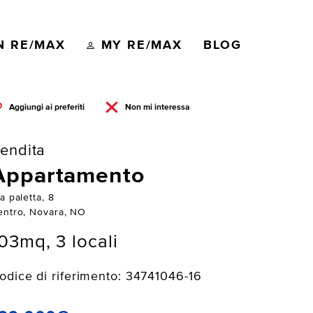
N RE/MAX
MY RE/MAX
BLOG
Aggiungi ai preferiti
Non mi interessa
endita
Appartamento
a paletta, 8
entro, Novara, NO
03mq, 3 locali
odice di riferimento: 34741046-16