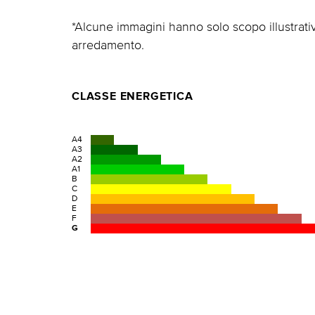
*Alcune immagini hanno solo scopo illustrat
arredamento.
CLASSE ENERGETICA
A4
A3
A2
A1
B
C
D
E
F
G