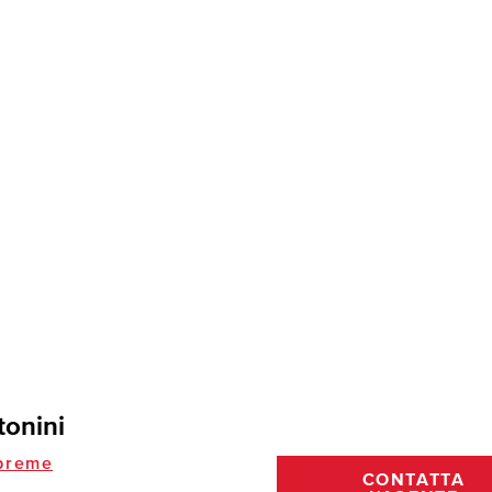
tonini
preme
CONTATTA