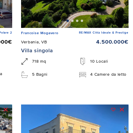
Polare 2
RE/MAX Città Ideale & Prestige
Francoise Mogavero
000€
4.500.000€
Verbania, VB
Villa singola
718 mq
10 Locali
a
5 Bagni
4 Camere da letto