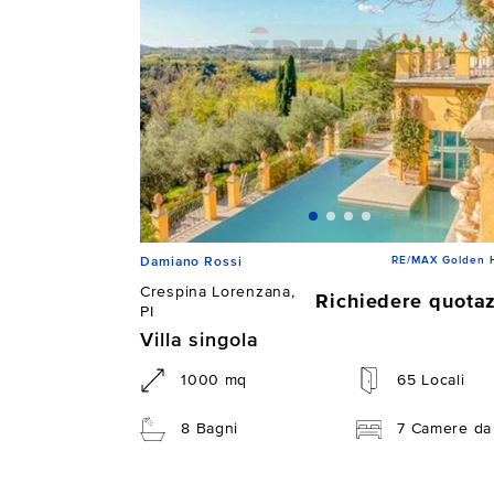
RE/MAX Golden 
Damiano Rossi
Crespina Lorenzana,
Richiedere quota
PI
Villa singola
1000 mq
65 Locali
8 Bagni
7 Camere da 