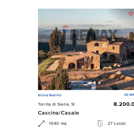
RE/MA
Silvia Natillo
8.200.
Torrita di Siena, SI
Cascina/Casale
1040 mq
27 Locali