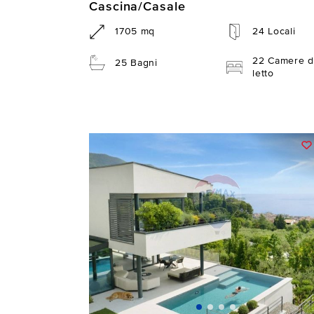
Cascina/Casale
1705 mq
24 Locali
22 Camere d
25 Bagni
letto