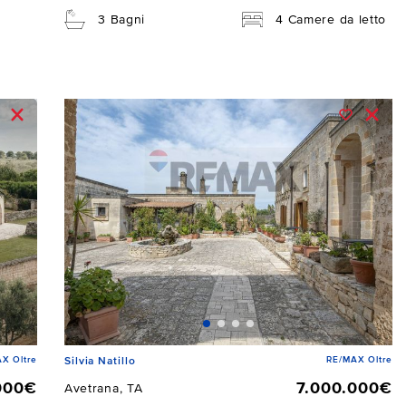
3 Bagni
4 Camere da letto
X Oltre
RE/MAX Oltre
Silvia Natillo
000€
7.000.000€
Avetrana, TA