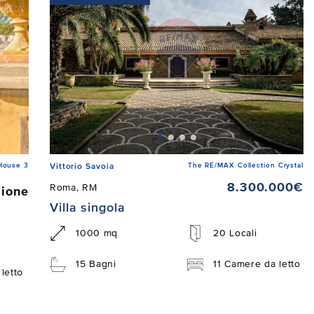
House 3
The RE/MAX Collection Crystal
Vittorio Savoia
8.300.000€
Roma, RM
zione
Villa singola
1000 mq
20 Locali
15 Bagni
11 Camere da letto
letto