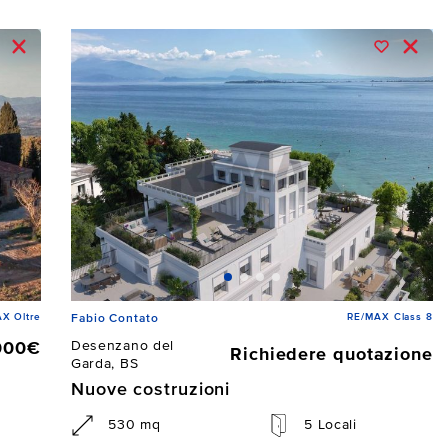
X Oltre
RE/MAX Class 8
Fabio Contato
Desenzano del
000€
Richiedere quotazione
Garda, BS
Nuove costruzioni
530 mq
5 Locali