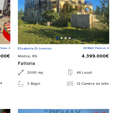
Polare 2
RE/MAX Platinum 6
Elisabetta Di Lorenzo
000€
4.399.000€
Modica, RG
Fattoria
2000 mq
46 Locali
da
3 Bagni
12 Camere da letto