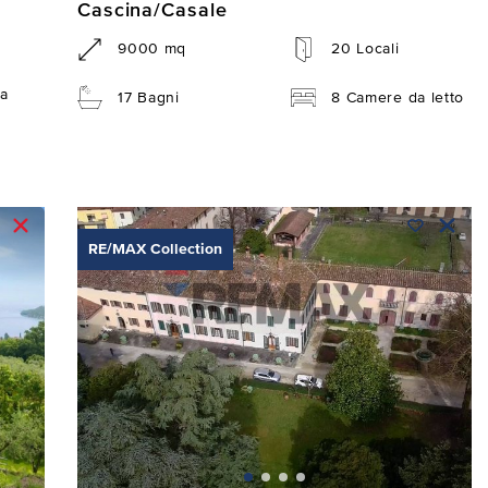
Cascina/Casale
9000 mq
20 Locali
a
17 Bagni
8 Camere da letto
RE/MAX Collection