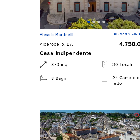
RE/MAX Stella 
Alessio Martinelli
4.750.
Alberobello, BA
Casa Indipendente
870 mq
30 Locali
24 Camere d
8 Bagni
letto