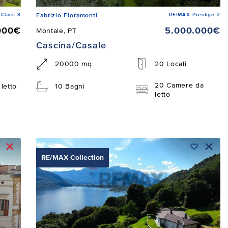
Class 8
RE/MAX Prestige 2
Fabrizio Fioramonti
000€
5.000.000€
Montale, PT
Cascina/Casale
20000 mq
20 Locali
20 Camere da
letto
10 Bagni
letto
RE/MAX Collection