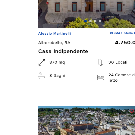
RE/MAX Stella 
Alessio Martinelli
4.750.
Alberobello, BA
Casa Indipendente
870 mq
30 Locali
24 Camere d
8 Bagni
letto