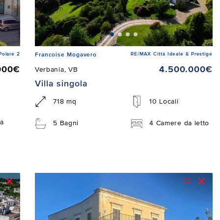
Polare 2
RE/MAX Città Ideale & Prestige
Francoise Mogavero
000€
4.500.000€
Verbania, VB
Villa singola
718 mq
10 Locali
a
5 Bagni
4 Camere da letto