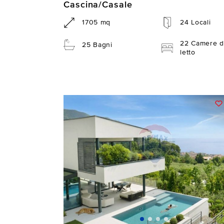
Cascina/Casale
1705 mq
24 Locali
22 Camere d
25 Bagni
letto