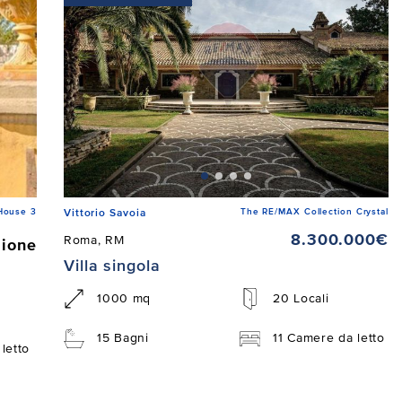
House 3
The RE/MAX Collection Crystal
Vittorio Savoia
8.300.000€
Roma, RM
zione
Villa singola
1000 mq
20 Locali
15 Bagni
11 Camere da letto
letto