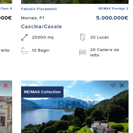
Class 8
RE/MAX Prestige 2
Fabrizio Fioramonti
000€
5.000.000€
Montale, PT
Cascina/Casale
20000 mq
20 Locali
20 Camere da
letto
10 Bagni
letto
RE/MAX Collection