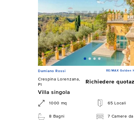
RE/MAX Golden 
Damiano Rossi
Crespina Lorenzana,
Richiedere quota
PI
Villa singola
1000 mq
65 Locali
8 Bagni
7 Camere da 