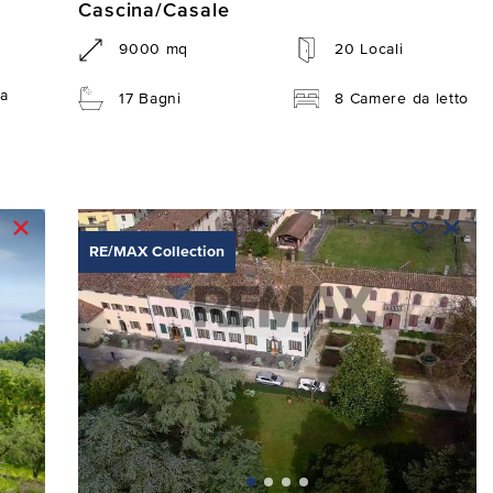
Cascina/Casale
9000 mq
20 Locali
a
17 Bagni
8 Camere da letto
RE/MAX Collection