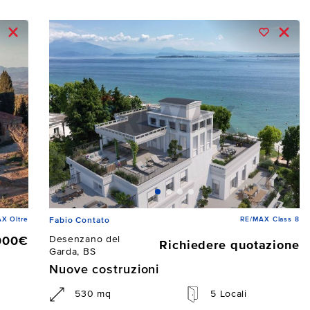
X Oltre
RE/MAX Class 8
Fabio Contato
Desenzano del
000€
Richiedere quotazione
Garda, BS
Nuove costruzioni
530 mq
5 Locali