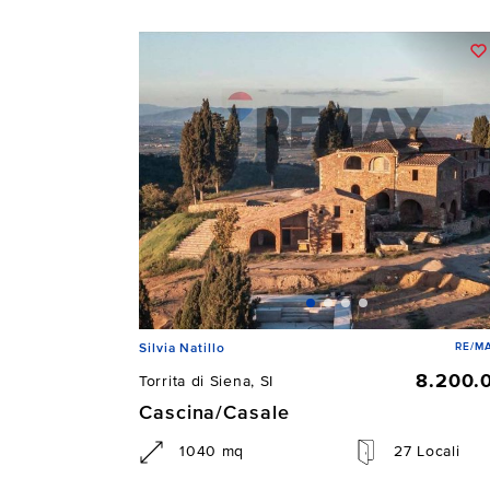
RE/MA
Silvia Natillo
8.200.
Torrita di Siena, SI
Cascina/Casale
1040 mq
27 Locali