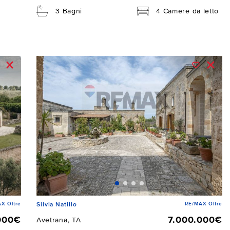
3 Bagni
4 Camere da letto
X Oltre
RE/MAX Oltre
Silvia Natillo
000€
7.000.000€
Avetrana, TA