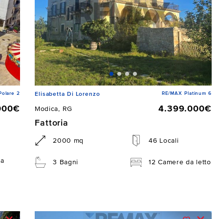
Polare 2
RE/MAX Platinum 6
Elisabetta Di Lorenzo
000€
4.399.000€
Modica, RG
Fattoria
2000 mq
46 Locali
da
3 Bagni
12 Camere da letto