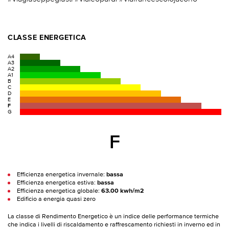
CLASSE ENERGETICA
A4
A3
A2
A1
B
C
D
E
F
G
F
Efficienza energetica invernale:
bassa
Efficienza energetica estiva:
bassa
Efficienza energetica globale:
63.00 kwh/m2
Edificio a energia quasi zero
La classe di Rendimento Energetico è un indice delle performance termiche
che indica i livelli di riscaldamento e raffrescamento richiesti in inverno ed in