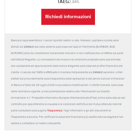
TAEG
2,84%
Richiedi informazioni
Esempio rappresentativo: I calcoli riportati relativi a rate, interessi, capitale e durata sono
24MAX
stimati da
alla data odierna sulla base dei tassi di riferimento (EURIBOR, BCE,
EUROIRS) sono da considerarsi meramente indicativi e non costituiscono un'offerta da parte
dell'Istituto Rogante. La concessione del mutuo e le condizioni proposte sono subordinate
alla valutazione ed approvazione della banca erogante sulla base del profilo finanziario del
24MAX
cliente. Il calcolo del TAEG è effettuato in maniera indipendente da
secondo i criteri
dettati dal provvedimento sulla trasparenza delle operazioni e dei servizi bancari e finanziari
di Banca d'Italia del 29 luglio 2009 e successive modificazioni. Il cliente riceverà, sulla base
della normativa vigente, la documentazione relativa alle 'Informazioni sul Credito
Immobiliare' e il “Prospetto Informativo Europeo Standardizzato (Pies)' prima della stipula del
contratto per approfondire le clausole e le condizioni definitive del mutuo ottenuto nonché
potrà consultare sulla pagina
Trasparenza
i fogli informativi e gli altri documenti di
Trasparenza bancaria. Per verificare la soluzione finanziaria più adatta alle tue esigenze non
esitare a contattare un nostro consulente.