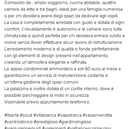
Composto da : ampio soggiorno, cucina abitabile, quattro
camere da letto e tre bagni, ideali per una famiglia numerosa
o per chi desidera avere degli spazi da dedicare agli ospiti.
La casa è completamente arredata con gusto e dotata di ogni
comfort, il riscaldamento è autonomo e le camere sono tutte
climatizzate e quindi perfetta per chi desidera entrare subito a
vivere senza dover effettuare alcun lavoro di ristrutturazione.
L'arredamento moderno e di qualità si fonde perfettamente
con gli elementi di design presenti nell'appartamento,
creando un'atmosfera elegante e raffinata.
Le spese condominiali ammontano a soli 60 euro al mese e
garantiscono un servizio di manutenzione costante e
un'ottima gestione degli spazi comuni.
La palazzina è inoltre dotata di un cortile interno, dove è
possibile parcheggiare la moto in sicurezza.
Visionabile previo appuntamento telefonico.
#libertà #sciuti #villabianca #viapetrarca #casainvendita
#centrostorico #prestigioso #giardinoinglese
#viagiuseppegiusti #vialeopardi #viafrancescolojacono