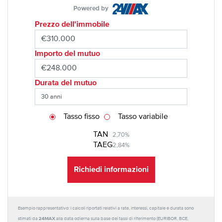
Powered by
Prezzo dell'immobile
Importo del mutuo
Durata del mutuo
Tasso fisso
Tasso variabile
TAN
2,70%
TAEG
2,84%
Richiedi informazioni
Esempio rappresentativo: I calcoli riportati relativi a rate, interessi, capitale e durata sono
24MAX
stimati da
alla data odierna sulla base dei tassi di riferimento (EURIBOR, BCE,