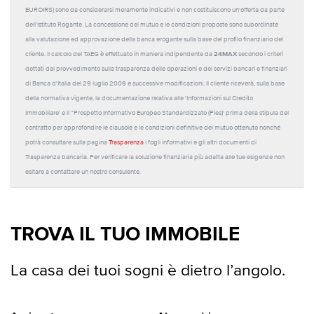
EUROIRS) sono da considerarsi meramente indicativi e non costituiscono un'offerta da parte
dell'Istituto Rogante. La concessione del mutuo e le condizioni proposte sono subordinate
alla valutazione ed approvazione della banca erogante sulla base del profilo finanziario del
24MAX
cliente. Il calcolo del TAEG è effettuato in maniera indipendente da
secondo i criteri
dettati dal provvedimento sulla trasparenza delle operazioni e dei servizi bancari e finanziari
di Banca d'Italia del 29 luglio 2009 e successive modificazioni. Il cliente riceverà, sulla base
della normativa vigente, la documentazione relativa alle 'Informazioni sul Credito
Immobiliare' e il “Prospetto Informativo Europeo Standardizzato (Pies)' prima della stipula del
contratto per approfondire le clausole e le condizioni definitive del mutuo ottenuto nonché
potrà consultare sulla pagina
Trasparenza
i fogli informativi e gli altri documenti di
Trasparenza bancaria. Per verificare la soluzione finanziaria più adatta alle tue esigenze non
esitare a contattare un nostro consulente.
TROVA IL TUO IMMOBILE
La casa dei tuoi sogni è dietro l’angolo.