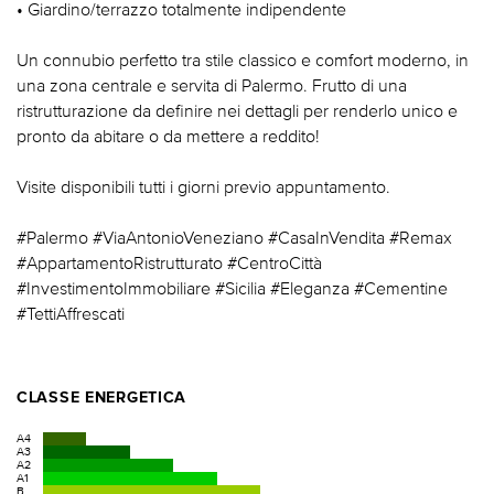
• Giardino/terrazzo totalmente indipendente
Un connubio perfetto tra stile classico e comfort moderno, in
una zona centrale e servita di Palermo. Frutto di una
ristrutturazione da definire nei dettagli per renderlo unico e
pronto da abitare o da mettere a reddito!
Visite disponibili tutti i giorni previo appuntamento.
#Palermo #ViaAntonioVeneziano #CasaInVendita #Remax
#AppartamentoRistrutturato #CentroCittà
#InvestimentoImmobiliare #Sicilia #Eleganza #Cementine
#TettiAffrescati
CLASSE ENERGETICA
A4
A3
A2
A1
B