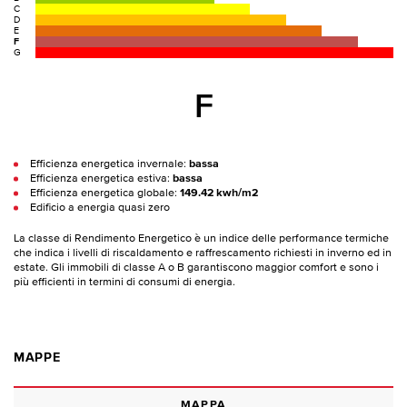
C
D
E
F
G
F
Efficienza energetica invernale:
bassa
Efficienza energetica estiva:
bassa
Efficienza energetica globale:
149.42 kwh/m2
Edificio a energia quasi zero
La classe di Rendimento Energetico è un indice delle performance termiche
che indica i livelli di riscaldamento e raffrescamento richiesti in inverno ed in
estate. Gli immobili di classe A o B garantiscono maggior comfort e sono i
più efficienti in termini di consumi di energia.
MAPPE
MAPPA