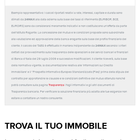
Esempio rappresentativo: I calcoli riportati relativi a rate, interessi, capitale e durata sono
24MAX
stimati da
alla data odierna sulla base dei tassi di riferimento (EURIBOR, BCE,
EUROIRS) sono da considerarsi meramente indicativi e non costituiscono un'offerta da parte
dell'Istituto Rogante. La concessione del mutuo e le condizioni proposte sono subordinate
alla valutazione ed approvazione della banca erogante sulla base del profilo finanziario del
24MAX
cliente. Il calcolo del TAEG è effettuato in maniera indipendente da
secondo i criteri
dettati dal provvedimento sulla trasparenza delle operazioni e dei servizi bancari e finanziari
di Banca d'Italia del 29 luglio 2009 e successive modificazioni. Il cliente riceverà, sulla base
della normativa vigente, la documentazione relativa alle 'Informazioni sul Credito
Immobiliare' e il “Prospetto Informativo Europeo Standardizzato (Pies)' prima della stipula del
contratto per approfondire le clausole e le condizioni definitive del mutuo ottenuto nonché
potrà consultare sulla pagina
Trasparenza
i fogli informativi e gli altri documenti di
Trasparenza bancaria. Per verificare la soluzione finanziaria più adatta alle tue esigenze non
esitare a contattare un nostro consulente.
TROVA IL TUO IMMOBILE