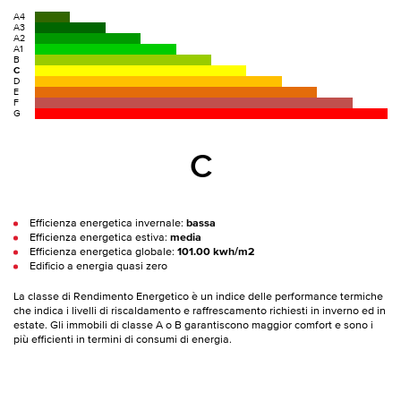
A4
A3
A2
A1
B
C
D
E
F
G
C
Efficienza energetica invernale:
bassa
Efficienza energetica estiva:
media
Efficienza energetica globale:
101.00 kwh/m2
Edificio a energia quasi zero
La classe di Rendimento Energetico è un indice delle performance termiche
che indica i livelli di riscaldamento e raffrescamento richiesti in inverno ed in
estate. Gli immobili di classe A o B garantiscono maggior comfort e sono i
più efficienti in termini di consumi di energia.