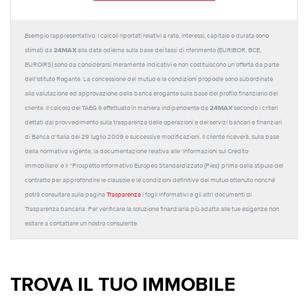
Esempio rappresentativo: I calcoli riportati relativi a rate, interessi, capitale e durata sono
24MAX
stimati da
alla data odierna sulla base dei tassi di riferimento (EURIBOR, BCE,
EUROIRS) sono da considerarsi meramente indicativi e non costituiscono un'offerta da parte
dell'Istituto Rogante. La concessione del mutuo e le condizioni proposte sono subordinate
alla valutazione ed approvazione della banca erogante sulla base del profilo finanziario del
24MAX
cliente. Il calcolo del TAEG è effettuato in maniera indipendente da
secondo i criteri
dettati dal provvedimento sulla trasparenza delle operazioni e dei servizi bancari e finanziari
di Banca d'Italia del 29 luglio 2009 e successive modificazioni. Il cliente riceverà, sulla base
della normativa vigente, la documentazione relativa alle 'Informazioni sul Credito
Immobiliare' e il “Prospetto Informativo Europeo Standardizzato (Pies)' prima della stipula del
contratto per approfondire le clausole e le condizioni definitive del mutuo ottenuto nonché
potrà consultare sulla pagina
Trasparenza
i fogli informativi e gli altri documenti di
Trasparenza bancaria. Per verificare la soluzione finanziaria più adatta alle tue esigenze non
esitare a contattare un nostro consulente.
TROVA IL TUO IMMOBILE