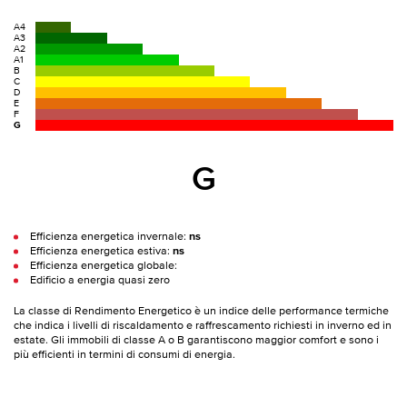
A4
A3
A2
A1
B
C
D
E
F
G
G
Efficienza energetica invernale:
ns
Efficienza energetica estiva:
ns
Efficienza energetica globale:
Edificio a energia quasi zero
La classe di Rendimento Energetico è un indice delle performance termiche
che indica i livelli di riscaldamento e raffrescamento richiesti in inverno ed in
estate. Gli immobili di classe A o B garantiscono maggior comfort e sono i
più efficienti in termini di consumi di energia.