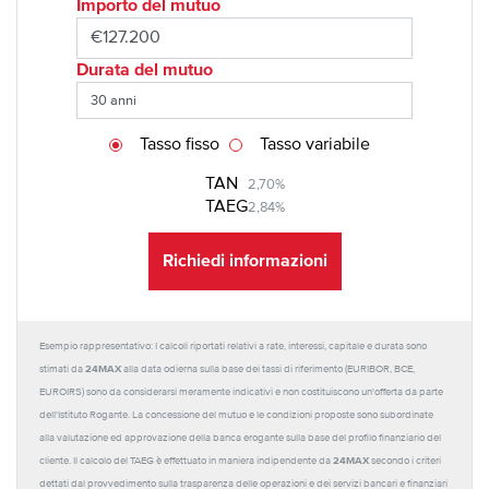
Importo del mutuo
Durata del mutuo
Tasso fisso
Tasso variabile
TAN
2,70%
TAEG
2,84%
Richiedi informazioni
Esempio rappresentativo: I calcoli riportati relativi a rate, interessi, capitale e durata sono
24MAX
stimati da
alla data odierna sulla base dei tassi di riferimento (EURIBOR, BCE,
EUROIRS) sono da considerarsi meramente indicativi e non costituiscono un'offerta da parte
dell'Istituto Rogante. La concessione del mutuo e le condizioni proposte sono subordinate
alla valutazione ed approvazione della banca erogante sulla base del profilo finanziario del
24MAX
cliente. Il calcolo del TAEG è effettuato in maniera indipendente da
secondo i criteri
dettati dal provvedimento sulla trasparenza delle operazioni e dei servizi bancari e finanziari