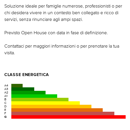
Soluzione ideale per famiglie numerose, professionisti o per
chi desidera vivere in un contesto ben collegato e ricco di
servizi, senza rinunciare agli ampi spazi.
Previsto Open House con data in fase di definizione.
Contattaci per maggiori informazioni o per prenotare la tua
visita.
CLASSE ENERGETICA
A4
A3
A2
A1
B
C
D
E
F
G