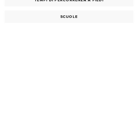
TEMPI DI PERCORRENZA A PIEDI
SCUOLE