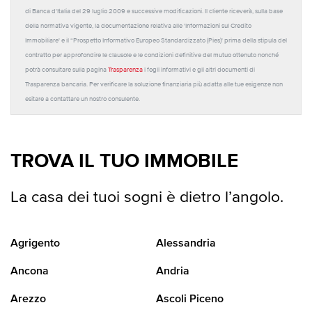
di Banca d'Italia del 29 luglio 2009 e successive modificazioni. Il cliente riceverà, sulla base
della normativa vigente, la documentazione relativa alle 'Informazioni sul Credito
Immobiliare' e il “Prospetto Informativo Europeo Standardizzato (Pies)' prima della stipula del
contratto per approfondire le clausole e le condizioni definitive del mutuo ottenuto nonché
potrà consultare sulla pagina
Trasparenza
i fogli informativi e gli altri documenti di
Trasparenza bancaria. Per verificare la soluzione finanziaria più adatta alle tue esigenze non
esitare a contattare un nostro consulente.
TROVA IL TUO IMMOBILE
La casa dei tuoi sogni è dietro l’angolo.
Agrigento
Alessandria
Ancona
Andria
Arezzo
Ascoli Piceno