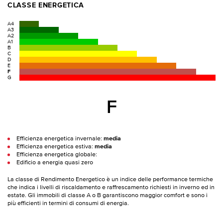
CLASSE ENERGETICA
A4
A3
A2
A1
B
C
D
E
F
G
F
Efficienza energetica invernale:
media
Efficienza energetica estiva:
media
Efficienza energetica globale:
Edificio a energia quasi zero
La classe di Rendimento Energetico è un indice delle performance termiche
che indica i livelli di riscaldamento e raffrescamento richiesti in inverno ed in
estate. Gli immobili di classe A o B garantiscono maggior comfort e sono i
più efficienti in termini di consumi di energia.