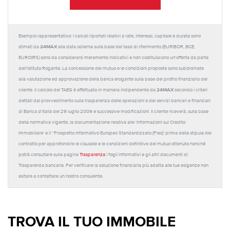
Esempio rappresentativo: I calcoli riportati relativi a rate, interessi, capitale e durata sono
24MAX
stimati da
alla data odierna sulla base dei tassi di riferimento (EURIBOR, BCE,
EUROIRS) sono da considerarsi meramente indicativi e non costituiscono un'offerta da parte
dell'Istituto Rogante. La concessione del mutuo e le condizioni proposte sono subordinate
alla valutazione ed approvazione della banca erogante sulla base del profilo finanziario del
24MAX
cliente. Il calcolo del TAEG è effettuato in maniera indipendente da
secondo i criteri
dettati dal provvedimento sulla trasparenza delle operazioni e dei servizi bancari e finanziari
di Banca d'Italia del 29 luglio 2009 e successive modificazioni. Il cliente riceverà, sulla base
della normativa vigente, la documentazione relativa alle 'Informazioni sul Credito
Immobiliare' e il “Prospetto Informativo Europeo Standardizzato (Pies)' prima della stipula del
contratto per approfondire le clausole e le condizioni definitive del mutuo ottenuto nonché
potrà consultare sulla pagina
Trasparenza
i fogli informativi e gli altri documenti di
Trasparenza bancaria. Per verificare la soluzione finanziaria più adatta alle tue esigenze non
esitare a contattare un nostro consulente.
TROVA IL TUO IMMOBILE