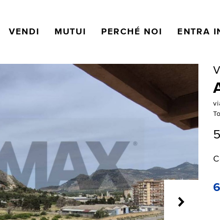
VENDI
MUTUI
PERCHÉ NOI
ENTRA I
V
vi
T
5
C