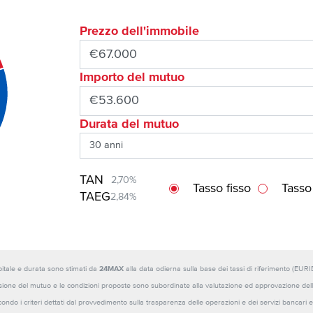
Prezzo dell'immobile
Importo del mutuo
Durata del mutuo
TAN
2,70%
Tasso fisso
Tasso
TAEG
2,84%
capitale e durata sono stimati da
24MAX
alla data odierna sulla base dei tassi di riferimento (E
sione del mutuo e le condizioni proposte sono subordinate alla valutazione ed approvazione della b
ondo i criteri dettati dal provvedimento sulla trasparenza delle operazioni e dei servizi bancari e