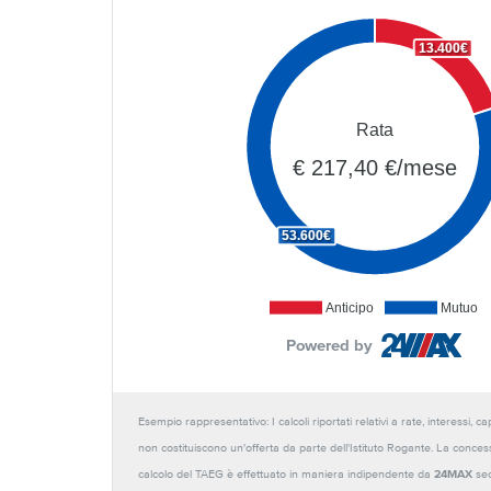
13.400€
Rata
€ 217,40 €/mese
53.600€
Anticipo
Mutuo
Powered by
Esempio rappresentativo: I calcoli riportati relativi a rate, interessi, 
non costituiscono un'offerta da parte dell'Istituto Rogante. La conces
calcolo del TAEG è effettuato in maniera indipendente da
24MAX
sec