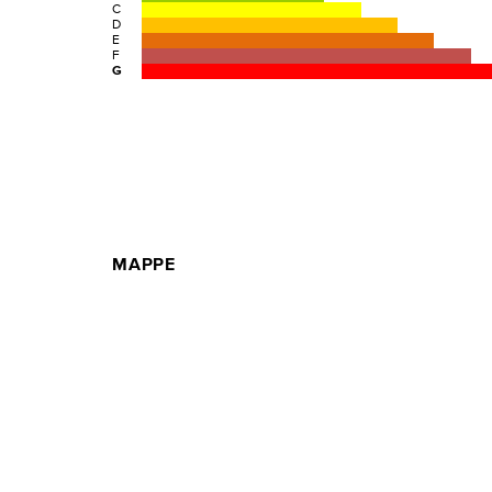
C
D
E
F
G
MAPPE