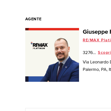
AGENTE
Giuseppe 
RE/MAX Plat
3276...
Scopr
Via Leonardo D
Palermo, PA, It