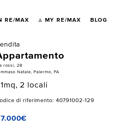
N RE/MAX
MY RE/MAX
BLOG
endita
Appartamento
a rossi, 28
ommaso Natale, Palermo, PA
1mq, 2 locali
odice di riferimento: 40791002-129
67.000€