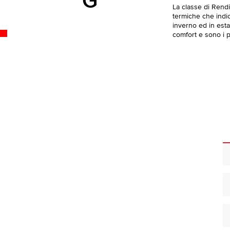
G
La classe di Rend
termiche che indica
inverno ed in esta
comfort e sono i pi