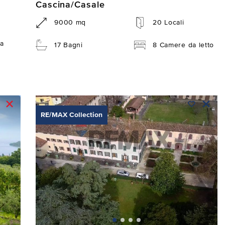
Cascina/Casale
9000 mq
20 Locali
a
17 Bagni
8 Camere da letto
RE/MAX Collection