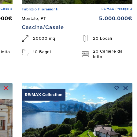
Class 8
RE/MAX Prestige 2
Fabrizio Fioramonti
000€
5.000.000€
Montale, PT
Cascina/Casale
20000 mq
20 Locali
20 Camere da
letto
10 Bagni
letto
RE/MAX Collection