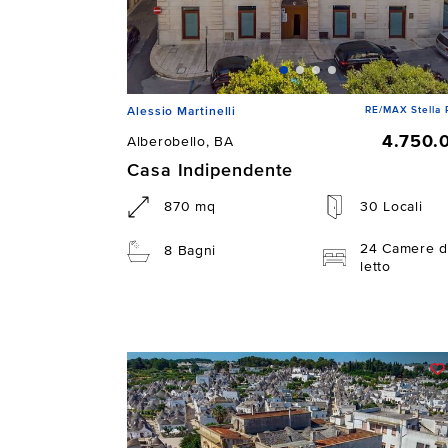
RE/MAX Stella 
Alessio Martinelli
4.750.
Alberobello, BA
Casa Indipendente
870 mq
30 Locali
24 Camere d
8 Bagni
letto