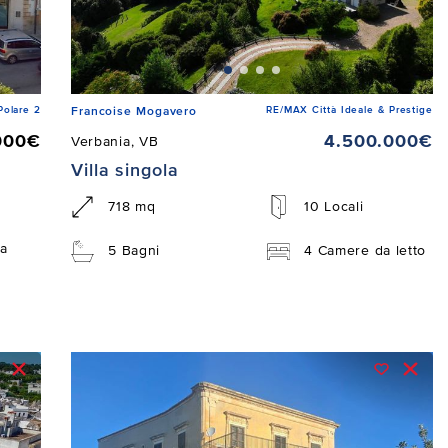
Polare 2
RE/MAX Città Ideale & Prestige
Francoise Mogavero
000€
4.500.000€
Verbania, VB
Villa singola
718 mq
10 Locali
a
5 Bagni
4 Camere da letto