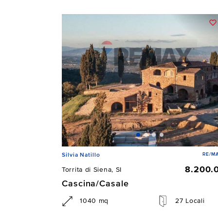
RE/MA
Silvia Natillo
8.200.
Torrita di Siena, SI
Cascina/Casale
1040 mq
27 Locali