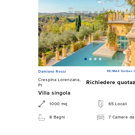
RE/MAX Golden 
Damiano Rossi
Crespina Lorenzana,
Richiedere quota
PI
Villa singola
1000 mq
65 Locali
8 Bagni
7 Camere da 