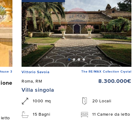
House 3
The RE/MAX Collection Crystal
Vittorio Savoia
8.300.000€
Roma, RM
zione
Villa singola
1000 mq
20 Locali
15 Bagni
11 Camere da letto
letto