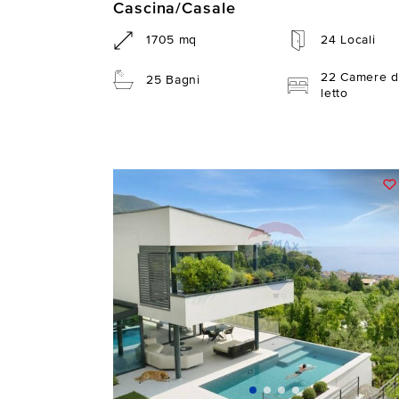
Cascina/Casale
1705 mq
24 Locali
22 Camere d
25 Bagni
letto