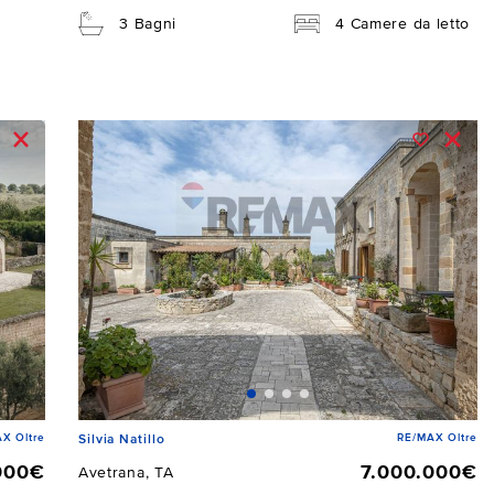
3 Bagni
4 Camere da letto
X Oltre
RE/MAX Oltre
Silvia Natillo
000€
7.000.000€
Avetrana, TA