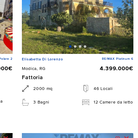
Polare 2
RE/MAX Platinum 6
Elisabetta Di Lorenzo
000€
4.399.000€
Modica, RG
Fattoria
2000 mq
46 Locali
da
3 Bagni
12 Camere da letto