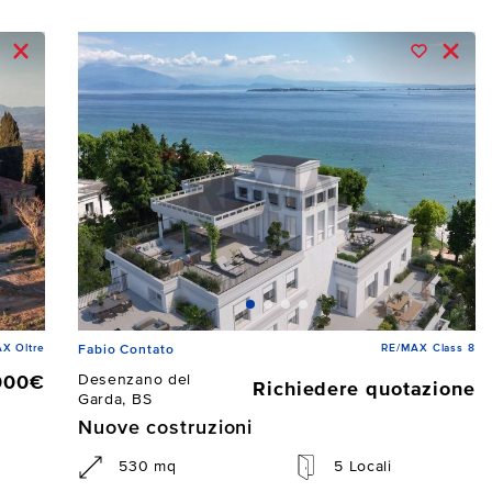
X Oltre
RE/MAX Class 8
Fabio Contato
Desenzano del
000€
Richiedere quotazione
Garda, BS
Nuove costruzioni
530 mq
5 Locali