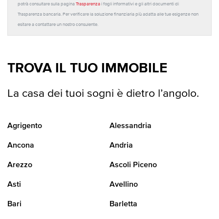
potrà consultare sulla pagina
Trasparenza
i fogli informativi e gli altri documenti di
Trasparenza bancaria. Per verificare la soluzione finanziaria più adatta alle tue esigenze non
esitare a contattare un nostro consulente.
TROVA IL TUO IMMOBILE
La casa dei tuoi sogni è dietro l’angolo.
Agrigento
Alessandria
Ancona
Andria
Arezzo
Ascoli Piceno
Asti
Avellino
Bari
Barletta