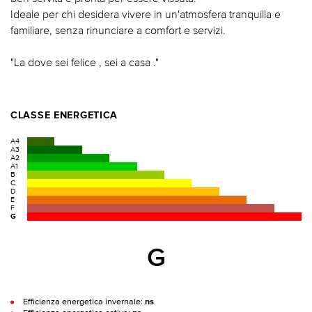
Ideale per chi desidera vivere in un'atmosfera tranquilla e
familiare, senza rinunciare a comfort e servizi.
"La dove sei felice , sei a casa ."
CLASSE ENERGETICA
A4
A3
A2
A1
B
C
D
E
F
G
G
Efficienza energetica invernale:
ns