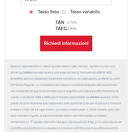
Tasso fisso
Tasso variabile
TAN
2,70%
TAEG
2,84%
Richiedi informazioni
Esempio rappresentativo: I calcoli riportati relativi a rate, interessi, capitale e durata sono
24MAX
stimati da
alla data odierna sulla base dei tassi di riferimento (EURIBOR, BCE,
EUROIRS) sono da considerarsi meramente indicativi e non costituiscono un'offerta da parte
dell'Istituto Rogante. La concessione del mutuo e le condizioni proposte sono subordinate
alla valutazione ed approvazione della banca erogante sulla base del profilo finanziario del
24MAX
cliente. Il calcolo del TAEG è effettuato in maniera indipendente da
secondo i criteri
dettati dal provvedimento sulla trasparenza delle operazioni e dei servizi bancari e finanziari
di Banca d'Italia del 29 luglio 2009 e successive modificazioni. Il cliente riceverà, sulla base
della normativa vigente, la documentazione relativa alle 'Informazioni sul Credito
Immobiliare' e il “Prospetto Informativo Europeo Standardizzato (Pies)' prima della stipula del
contratto per approfondire le clausole e le condizioni definitive del mutuo ottenuto nonché