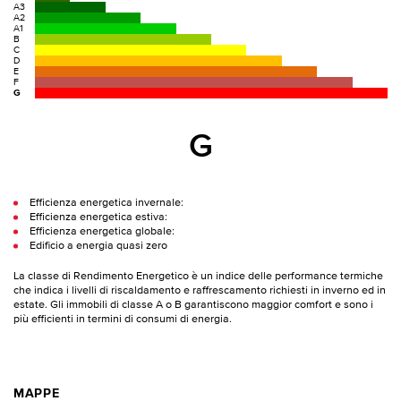
A3
A2
A1
B
C
D
E
F
G
G
Efficienza energetica invernale:
Efficienza energetica estiva:
Efficienza energetica globale:
Edificio a energia quasi zero
La classe di Rendimento Energetico è un indice delle performance termiche
che indica i livelli di riscaldamento e raffrescamento richiesti in inverno ed in
estate. Gli immobili di classe A o B garantiscono maggior comfort e sono i
più efficienti in termini di consumi di energia.
MAPPE