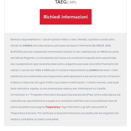
TAEG
2,84%
Richiedi informazioni
Esempio rappresentativo: I calcoli riportati relativi a rate, interessi, capitale e durata sono
24MAX
stimati da
alla data odierna sulla base dei tassi di riferimento (EURIBOR, BCE,
EUROIRS) sono da considerarsi meramente indicativi e non costituiscono un'offerta da parte
dell'Istituto Rogante. La concessione del mutuo e le condizioni proposte sono subordinate
alla valutazione ed approvazione della banca erogante sulla base del profilo finanziario del
24MAX
cliente. Il calcolo del TAEG è effettuato in maniera indipendente da
secondo i criteri
dettati dal provvedimento sulla trasparenza delle operazioni e dei servizi bancari e finanziari
di Banca d'Italia del 29 luglio 2009 e successive modificazioni. Il cliente riceverà, sulla base
della normativa vigente, la documentazione relativa alle 'Informazioni sul Credito
Immobiliare' e il “Prospetto Informativo Europeo Standardizzato (Pies)' prima della stipula del
contratto per approfondire le clausole e le condizioni definitive del mutuo ottenuto nonché
potrà consultare sulla pagina
Trasparenza
i fogli informativi e gli altri documenti di
Trasparenza bancaria. Per verificare la soluzione finanziaria più adatta alle tue esigenze non
esitare a contattare un nostro consulente.