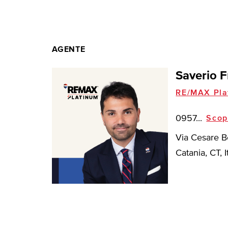
AGENTE
Saverio F
RE/MAX Pla
0957...
Scop
Via Cesare B
Catania, CT, I