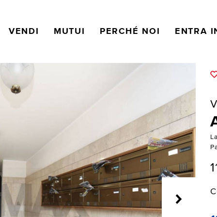
VENDI
MUTUI
PERCHÉ NOI
ENTRA I
V
La
P
1
C