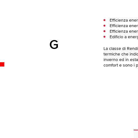
Efficienza ene
Efficienza ener
Efficienza ener
Edificio a ener
G
La classe di Rend
termiche che indica
inverno ed in esta
comfort e sono i pi