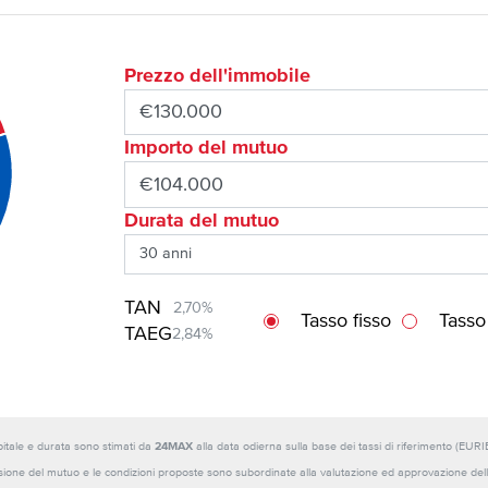
Prezzo dell'immobile
Importo del mutuo
Durata del mutuo
TAN
2,70%
Tasso fisso
Tasso
TAEG
2,84%
capitale e durata sono stimati da
24MAX
alla data odierna sulla base dei tassi di riferimento (E
sione del mutuo e le condizioni proposte sono subordinate alla valutazione ed approvazione della b