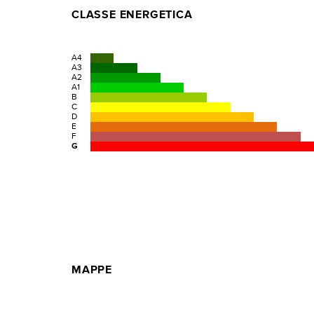
CLASSE ENERGETICA
A4
A3
A2
A1
B
C
D
E
F
G
MAPPE