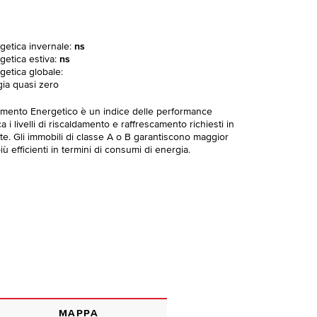
rgetica invernale:
ns
getica estiva:
ns
getica globale:
gia quasi zero
imento Energetico è un indice delle performance
 i livelli di riscaldamento e raffrescamento richiesti in
te. Gli immobili di classe A o B garantiscono maggior
ù efficienti in termini di consumi di energia.
MAPPA