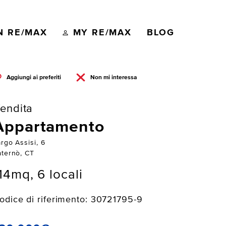
N RE/MAX
MY RE/MAX
BLOG
Aggiungi ai preferiti
Non mi interessa
endita
Appartamento
rgo Assisi, 6
aternò, CT
14mq, 6 locali
odice di riferimento: 30721795-9