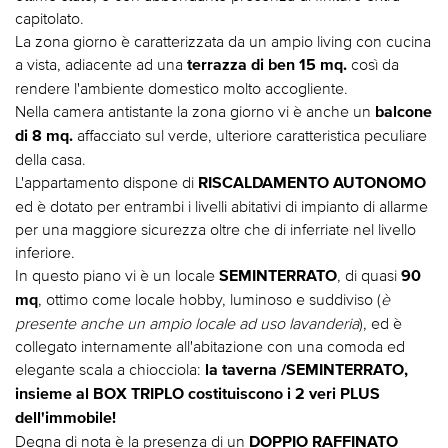
capitolato.
La zona giorno è caratterizzata da un ampio living con cucina
a vista, adiacente ad una
così da
terrazza di ben 15 mq.
rendere l'ambiente domestico molto accogliente.
Nella camera antistante la zona giorno vi è anche un
balcone
affacciato sul verde, ulteriore caratteristica peculiare
di 8 mq.
della casa.
L'appartamento dispone di
RISCALDAMENTO AUTONOMO
ed è dotato per entrambi i livelli abitativi di impianto di allarme
per una maggiore sicurezza oltre che di inferriate nel livello
inferiore.
In questo piano vi è un locale
, di quasi
SEMINTERRATO
90
, ottimo come locale hobby, luminoso e suddiviso (
è
mq
presente anche un ampio locale ad uso lavanderia
), ed è
collegato internamente all'abitazione con una comoda ed
elegante scala a chiocciola:
la taverna /SEMINTERRATO,
insieme al BOX TRIPLO costituiscono i 2 veri PLUS
dell'immobile!
Degna di nota è la presenza di un
DOPPIO RAFFINATO