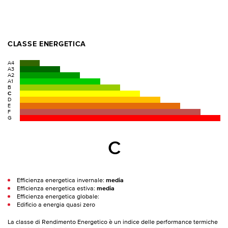
CLASSE ENERGETICA
A4
A3
A2
A1
B
C
D
E
F
G
C
Efficienza energetica invernale:
media
Efficienza energetica estiva:
media
Efficienza energetica globale:
Edificio a energia quasi zero
La classe di Rendimento Energetico è un indice delle performance termiche