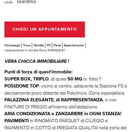
Giardino
CHIEDI UN APPUNTAMENTO
Homepage
Trova
Vendita
PV
Pavia
Appartamento
Appartamento In Vendita Pavia 34991026-57
VERA CHICCA IMMOBILIARE !
Punti di forza di quest'immobile:
, di quasi
(v. foto) !!
SUPER BOX, TRIPLO
50 MQ
: vicino al centro, adiacente la Stazione FS e
POSIZIONE TOP
decisamente poco distante dal Policlinico /Zona ospedaliera.
, e con
PALAZZINA ELEGANTE, di RAPPRESENTANZA
FINITURE DI PREGIO all'interno dell'abitazione.
ARIA CONDIZIONATA e ZANZARIERE in OGNI STANZA!
in RINOMATO PARQUET di CILIEGIO e
PAVIMENTI
PAVIMENTO in COTTO di PREGIATA QUALITA' nella zona del