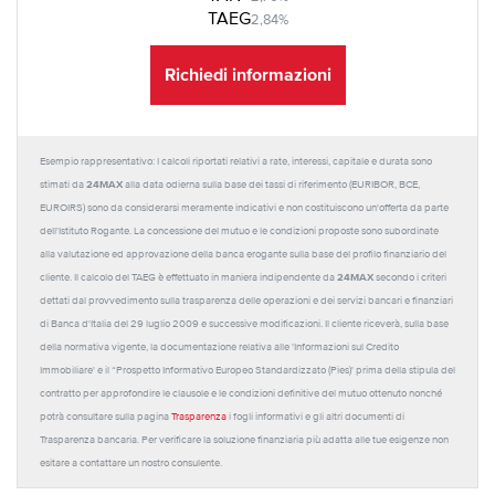
TAEG
2,84%
Richiedi informazioni
Esempio rappresentativo: I calcoli riportati relativi a rate, interessi, capitale e durata sono
24MAX
stimati da
alla data odierna sulla base dei tassi di riferimento (EURIBOR, BCE,
EUROIRS) sono da considerarsi meramente indicativi e non costituiscono un'offerta da parte
dell'Istituto Rogante. La concessione del mutuo e le condizioni proposte sono subordinate
alla valutazione ed approvazione della banca erogante sulla base del profilo finanziario del
24MAX
cliente. Il calcolo del TAEG è effettuato in maniera indipendente da
secondo i criteri
dettati dal provvedimento sulla trasparenza delle operazioni e dei servizi bancari e finanziari
di Banca d'Italia del 29 luglio 2009 e successive modificazioni. Il cliente riceverà, sulla base
della normativa vigente, la documentazione relativa alle 'Informazioni sul Credito
Immobiliare' e il “Prospetto Informativo Europeo Standardizzato (Pies)' prima della stipula del
contratto per approfondire le clausole e le condizioni definitive del mutuo ottenuto nonché
potrà consultare sulla pagina
Trasparenza
i fogli informativi e gli altri documenti di
Trasparenza bancaria. Per verificare la soluzione finanziaria più adatta alle tue esigenze non
esitare a contattare un nostro consulente.