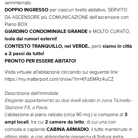
seminterrato.
per ciascun livello abitativo, SERVITO
DOPPIO INGRESSO
DA ASCENSORE più COMUNICAZIONE dell'ascensore con
Piano BOX .
e MOLTO CURATO,
GIARDINO CONDOMINIALE GRANDE
isola dai rumori esterni!
però
CONTESTO TRANQUILLO, nel VERDE..
siamo in città
a 2 passi da tutto!
PRONTO PER ESSERE ABITATO!
Visita virtuale all'abitazione cliccando sul seguente link:
https://my.matterport.com/show/?m=KFzEMRz4uCZ
Descrizione dell'immobile:
Elegante appartamento su due livelli situato in zona Ticinello -
Stazione FS, a Pavia.
L'abitazione al piano rialzato (circa 90 mq.) si compone di
3
, tra cui
, di cui una con
ampi locali
2 camere da letto
comoda e capiente
, il tutto mantenuto in
CABINA ARMADIO
ottimo stato, e con abbondante presenza di finiture extra