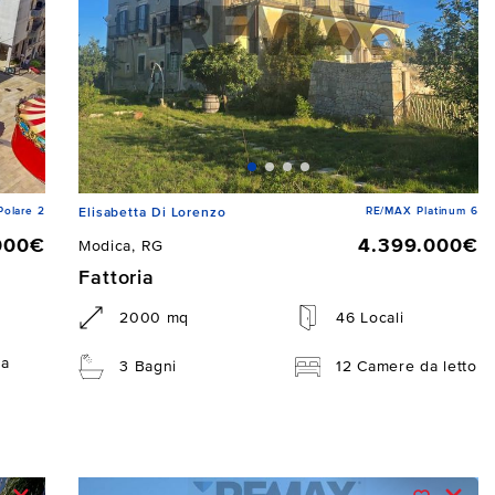
Polare 2
RE/MAX Platinum 6
Elisabetta Di Lorenzo
000€
4.399.000€
Modica, RG
Fattoria
2000 mq
46 Locali
da
3 Bagni
12 Camere da letto