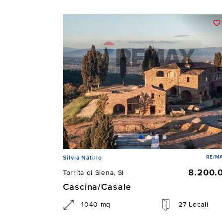
RE/MA
Silvia Natillo
8.200.
Torrita di Siena, SI
Cascina/Casale
1040 mq
27 Locali