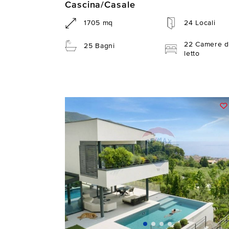
Cascina/Casale
1705 mq
24 Locali
22 Camere d
25 Bagni
letto