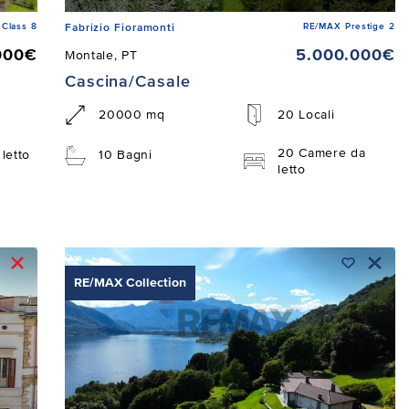
Class 8
RE/MAX Prestige 2
Fabrizio Fioramonti
000€
5.000.000€
Montale, PT
Cascina/Casale
20000 mq
20 Locali
20 Camere da
letto
10 Bagni
letto
RE/MAX Collection