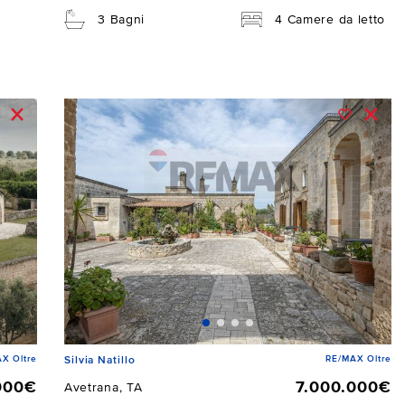
3 Bagni
4 Camere da letto
X Oltre
RE/MAX Oltre
Silvia Natillo
000€
7.000.000€
Avetrana, TA