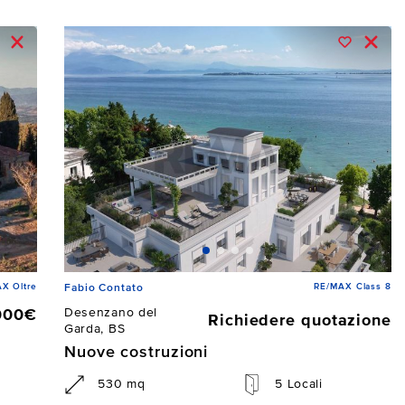
X Oltre
RE/MAX Class 8
Fabio Contato
Desenzano del
000€
Richiedere quotazione
Garda, BS
Nuove costruzioni
530 mq
5 Locali