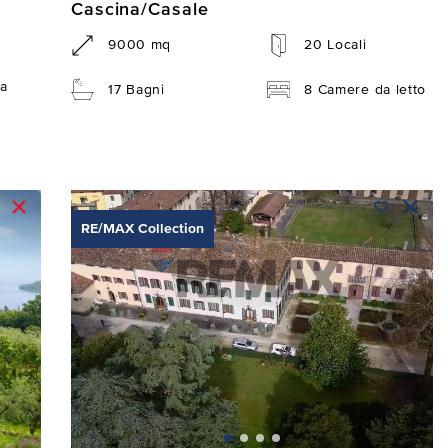
Cascina/Casale
9000 mq
20 Locali
a
17 Bagni
8 Camere da letto
RE/MAX Collection