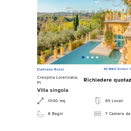
RE/MAX Golden 
Damiano Rossi
Crespina Lorenzana,
Richiedere quota
PI
Villa singola
1000 mq
65 Locali
8 Bagni
7 Camere da 