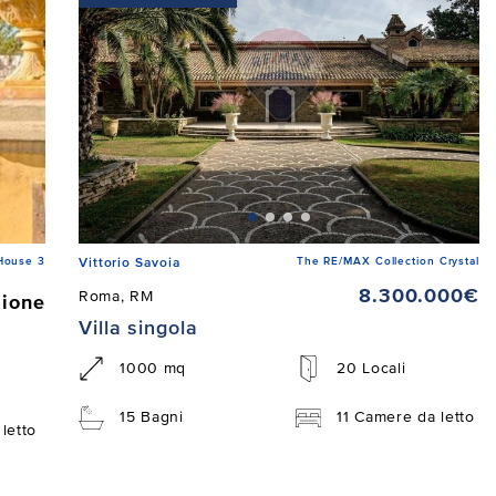
House 3
The RE/MAX Collection Crystal
Vittorio Savoia
8.300.000€
Roma, RM
zione
Villa singola
1000 mq
20 Locali
15 Bagni
11 Camere da letto
letto