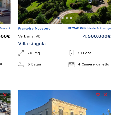
Polare 2
RE/MAX Città Ideale & Prestige
Francoise Mogavero
000€
4.500.000€
Verbania, VB
Villa singola
718 mq
10 Locali
a
5 Bagni
4 Camere da letto