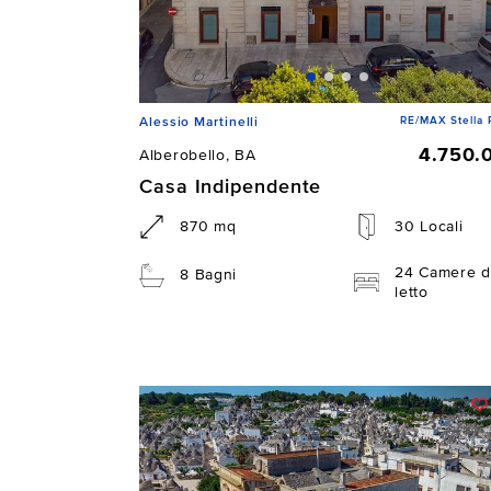
RE/MAX Stella 
Alessio Martinelli
4.750.
Alberobello, BA
Casa Indipendente
870 mq
30 Locali
24 Camere d
8 Bagni
letto