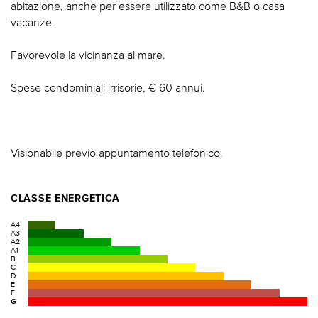
abitazione, anche per essere utilizzato come B&B o casa
vacanze.
Favorevole la vicinanza al mare.
Spese condominiali irrisorie, € 60 annui.
Visionabile previo appuntamento telefonico.
CLASSE ENERGETICA
A4
A3
A2
A1
B
C
D
E
F
G