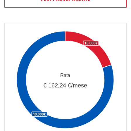
10.000€
Rata
€ 162,24 €/mese
40.000€