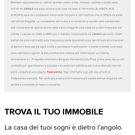
Esempio rappresentativo: I calcoli riportati relativi a rate, interessi, capitale e durata sono
24MAX
stimati da
alla data odierna sulla base dei tassi di riferimento (EURIBOR, BCE,
EUROIRS) sono da considerarsi meramente indicativi e non costituiscono un'offerta da parte
dell'Istituto Rogante. La concessione del mutuo e le condizioni proposte sono subordinate
alla valutazione ed approvazione della banca erogante sulla base del profilo finanziario del
24MAX
cliente. Il calcolo del TAEG è effettuato in maniera indipendente da
secondo i criteri
dettati dal provvedimento sulla trasparenza delle operazioni e dei servizi bancari e finanziari
di Banca d'Italia del 29 luglio 2009 e successive modificazioni. Il cliente riceverà, sulla base
della normativa vigente, la documentazione relativa alle 'Informazioni sul Credito
Immobiliare' e il “Prospetto Informativo Europeo Standardizzato (Pies)' prima della stipula del
contratto per approfondire le clausole e le condizioni definitive del mutuo ottenuto nonché
potrà consultare sulla pagina
Trasparenza
i fogli informativi e gli altri documenti di
Trasparenza bancaria. Per verificare la soluzione finanziaria più adatta alle tue esigenze non
esitare a contattare un nostro consulente.
TROVA IL TUO IMMOBILE
La casa dei tuoi sogni è dietro l’angolo.