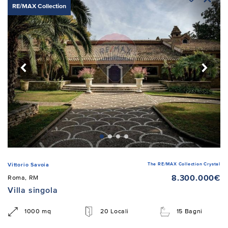
RE/MAX Collection
The RE/MAX Collection Crystal
Vittorio Savoia
8.300.000€
Roma, RM
Villa singola
1000 mq
20 Locali
15 Bagni