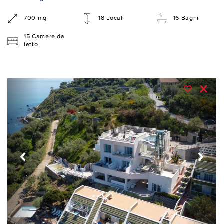
700 mq
18 Locali
16 Bagni
15 Camere da
letto