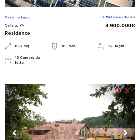
RE/MAX Luxury Hunters
Massimo Lupo
3.900.000€
Cefalù, PA
Residence
830 mq
18 Locali
16 Bagni
15 Camere da
letto