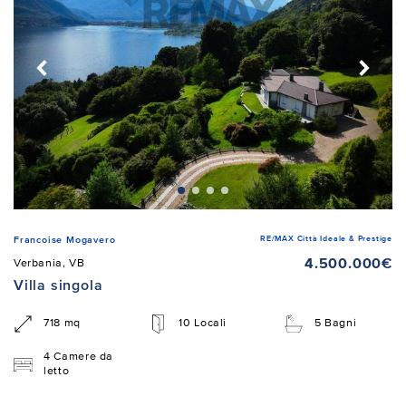
RE/MAX Città Ideale & Prestige
Francoise Mogavero
4.500.000€
Verbania, VB
Villa singola
718 mq
10 Locali
5 Bagni
4 Camere da
letto