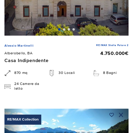
RE/MAX Stella Polare 2
Alessio Martinelli
4.750.000€
Alberobello, BA
Casa Indipendente
870 mq
30 Locali
8 Bagni
24 Camere da
letto
RE/MAX Collection