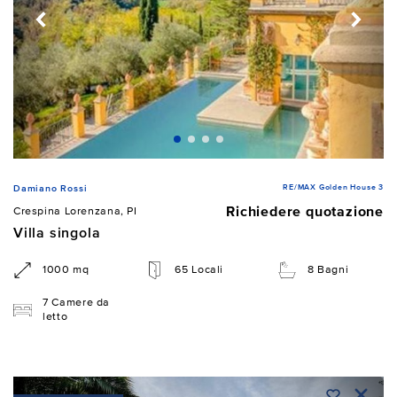
RE/MAX Golden House 3
Damiano Rossi
Richiedere quotazione
Crespina Lorenzana, PI
Villa singola
1000 mq
65 Locali
8 Bagni
7 Camere da
letto