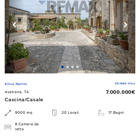
RE/MAX Oltre
Silvia Natillo
7.000.000€
Avetrana, TA
Cascina/Casale
9000 mq
20 Locali
17 Bagni
8 Camere da
letto