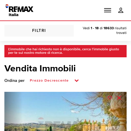
Vedi
1 - 18
di
18633
risultati
FILTRI
trovati
L'immobile che hai richiesto non è disponibile, cerca l'immobile giusto
per te sul nostro motore di ricerca.
Vendita Immobili
Ordina per