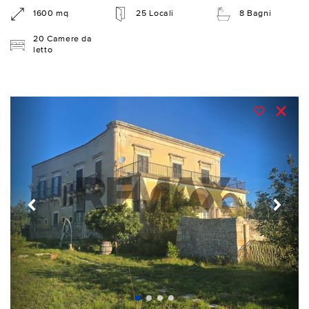
1600 mq
25 Locali
8 Bagni
20 Camere da
letto