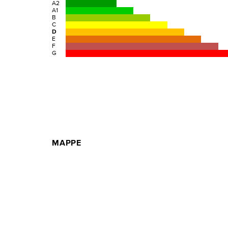
A2
A1
B
C
D
E
F
G
MAPPE