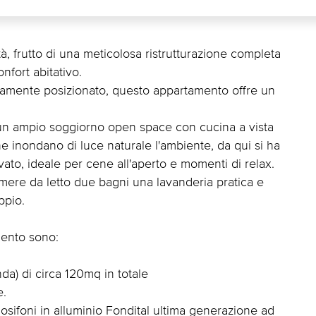
à, frutto di una meticolosa ristrutturazione completa
fort abitativo.
icamente posizionato, questo appartamento offre un
un ampio soggiorno open space con cucina a vista
he inondano di luce naturale l'ambiente, da qui si ha
vato, ideale per cene all'aperto e momenti di relax.
ere da letto due bagni una lavanderia pratica e
ppio.
mento sono:
anda) di circa 120mq in totale
e.
ifoni in alluminio Fondital ultima generazione ad