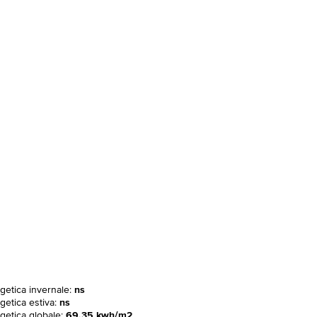
rgetica invernale:
ns
getica estiva:
ns
rgetica globale:
69.35 kwh/m2