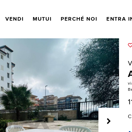
VENDI
MUTUI
PERCHÉ NOI
ENTRA I
V
vi
B
1
C