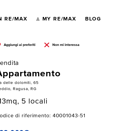
N RE/MAX
MY RE/MAX
BLOG
Aggiungi ai preferiti
Non mi interessa
endita
Appartamento
a delle dolomiti, 65
eddio, Ragusa, RG
13mq, 5 locali
odice di riferimento: 40001043-51