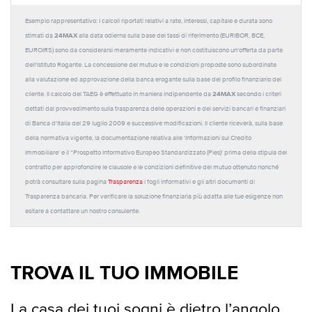
Esempio rappresentativo: I calcoli riportati relativi a rate, interessi, capitale e durata sono
24MAX
stimati da
alla data odierna sulla base dei tassi di riferimento (EURIBOR, BCE,
EUROIRS) sono da considerarsi meramente indicativi e non costituiscono un'offerta da parte
dell'Istituto Rogante. La concessione del mutuo e le condizioni proposte sono subordinate
alla valutazione ed approvazione della banca erogante sulla base del profilo finanziario del
24MAX
cliente. Il calcolo del TAEG è effettuato in maniera indipendente da
secondo i criteri
dettati dal provvedimento sulla trasparenza delle operazioni e dei servizi bancari e finanziari
di Banca d'Italia del 29 luglio 2009 e successive modificazioni. Il cliente riceverà, sulla base
della normativa vigente, la documentazione relativa alle 'Informazioni sul Credito
Immobiliare' e il “Prospetto Informativo Europeo Standardizzato (Pies)' prima della stipula del
contratto per approfondire le clausole e le condizioni definitive del mutuo ottenuto nonché
potrà consultare sulla pagina
Trasparenza
i fogli informativi e gli altri documenti di
Trasparenza bancaria. Per verificare la soluzione finanziaria più adatta alle tue esigenze non
esitare a contattare un nostro consulente.
TROVA IL TUO IMMOBILE
La casa dei tuoi sogni è dietro l’angolo.