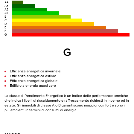
A4
A3
A2
A1
B
C
D
E
F
G
G
Efficienza energetica invernale:
Efficienza energetica estiva:
Efficienza energetica globale:
Edificio a energia quasi zero
La classe di Rendimento Energetico è un indice delle performance termiche
che indica i livelli di riscaldamento e raffrescamento richiesti in inverno ed in
estate. Gli immobili di classe A o B garantiscono maggior comfort e sono i
più efficienti in termini di consumi di energia.