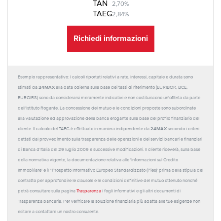
TAN
2,70%
TAEG
2,84%
Richiedi informazioni
Esempio rappresentativo: I calcoli riportati relativi a rate, interessi, capitale e durata sono
24MAX
stimati da
alla data odierna sulla base dei tassi di riferimento (EURIBOR, BCE,
EUROIRS) sono da considerarsi meramente indicativi e non costituiscono un'offerta da parte
dell'Istituto Rogante. La concessione del mutuo e le condizioni proposte sono subordinate
alla valutazione ed approvazione della banca erogante sulla base del profilo finanziario del
24MAX
cliente. Il calcolo del TAEG è effettuato in maniera indipendente da
secondo i criteri
dettati dal provvedimento sulla trasparenza delle operazioni e dei servizi bancari e finanziari
di Banca d'Italia del 29 luglio 2009 e successive modificazioni. Il cliente riceverà, sulla base
della normativa vigente, la documentazione relativa alle 'Informazioni sul Credito
Immobiliare' e il “Prospetto Informativo Europeo Standardizzato (Pies)' prima della stipula del
contratto per approfondire le clausole e le condizioni definitive del mutuo ottenuto nonché
potrà consultare sulla pagina
Trasparenza
i fogli informativi e gli altri documenti di
Trasparenza bancaria. Per verificare la soluzione finanziaria più adatta alle tue esigenze non
esitare a contattare un nostro consulente.