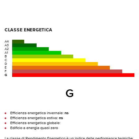
CLASSE ENERGETICA
A4
A3
A2
A1
B
C
D
E
F
G
G
Efficienza energetica invernale:
ns
Efficienza energetica estiva:
ns
Efficienza energetica globale:
Edificio a energia quasi zero
La classe di Rendimento Energetico è un indice delle performance termiche