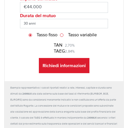
Durata del mutuo
Tasso fisso
Tasso variabile
TAN
2,70%
TAEG
2,84%
Richiedi informazioni
Esempio rappresentativo: I calcoli riportati relativi a rate, interessi, capitale e durata sono
24MAX
stimati da
alla data odierna sulla base dei tassi di riferimento (EURIBOR, BCE,
EUROIRS) sono da considerarsi meramente indicativi e non costituiscono un'offerta da parte
dell'Istituto Rogante. La concessione del mutuo e le condizioni proposte sono subordinate
alla valutazione ed approvazione della banca erogante sulla base del profilo finanziario del
24MAX
cliente. Il calcolo del TAEG è effettuato in maniera indipendente da
secondo i criteri
dettati dal provvedimento sulla trasparenza delle operazioni e dei servizi bancari e finanziari