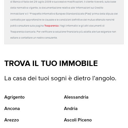
di Banca d'Italia del 29 luglio 2009 e successive modificazioni. Il cliente riceverà, sulla base
della normativa vigente, la documentazione relativa alle 'Informazioni sul Credito
Immobiliare' e il “Prospetto Informativo Europeo Standardizzato (Pies)' prima della stipula del
contratto per approfondire le clausole e le condizioni definitive del mutuo ottenuto nonché
potrà consultare sulla pagina
Trasparenza
i fogli informativi e gli altri documenti di
Trasparenza bancaria. Per verificare la soluzione finanziaria più adatta alle tue esigenze non
esitare a contattare un nostro consulente.
TROVA IL TUO IMMOBILE
La casa dei tuoi sogni è dietro l’angolo.
Agrigento
Alessandria
Ancona
Andria
Arezzo
Ascoli Piceno