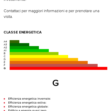
Contattaci per maggiori informazioni e per prenotare una
visita.
CLASSE ENERGETICA
A4
A3
A2
A1
B
C
D
E
F
G
G
Efficienza energetica invernale:
Efficienza energetica estiva:
Efficienza energetica globale:
Edificio a energia quasi zero