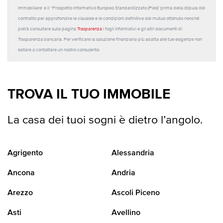
Immobiliare' e il “Prospetto Informativo Europeo Standardizzato (Pies)' prima della stipula del
contratto per approfondire le clausole e le condizioni definitive del mutuo ottenuto nonché
potrà consultare sulla pagina
Trasparenza
i fogli informativi e gli altri documenti di
Trasparenza bancaria. Per verificare la soluzione finanziaria più adatta alle tue esigenze non
esitare a contattare un nostro consulente.
TROVA IL TUO IMMOBILE
La casa dei tuoi sogni è dietro l’angolo.
Agrigento
Alessandria
Ancona
Andria
Arezzo
Ascoli Piceno
Asti
Avellino