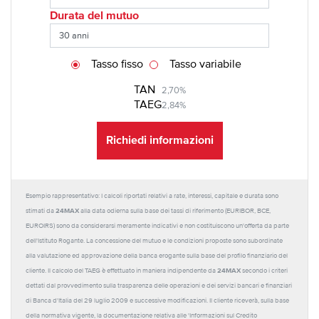
Durata del mutuo
Tasso fisso
Tasso variabile
TAN
2,70%
TAEG
2,84%
Richiedi informazioni
Esempio rappresentativo: I calcoli riportati relativi a rate, interessi, capitale e durata sono
24MAX
stimati da
alla data odierna sulla base dei tassi di riferimento (EURIBOR, BCE,
EUROIRS) sono da considerarsi meramente indicativi e non costituiscono un'offerta da parte
dell'Istituto Rogante. La concessione del mutuo e le condizioni proposte sono subordinate
alla valutazione ed approvazione della banca erogante sulla base del profilo finanziario del
24MAX
cliente. Il calcolo del TAEG è effettuato in maniera indipendente da
secondo i criteri
dettati dal provvedimento sulla trasparenza delle operazioni e dei servizi bancari e finanziari
di Banca d'Italia del 29 luglio 2009 e successive modificazioni. Il cliente riceverà, sulla base
della normativa vigente, la documentazione relativa alle 'Informazioni sul Credito