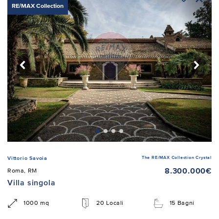
RE/MAX Collection
The RE/MAX Collection Crystal
Vittorio Savoia
8.300.000€
Roma, RM
Villa singola
1000 mq
20 Locali
15 Bagni