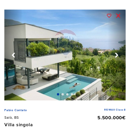
RE/MAX Class 8
Fabio Contato
5.500.000€
Salò, BS
Villa singola