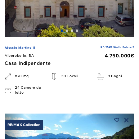
RE/MAX Stella Polare 2
Alessio Martinelli
4.750.000€
Alberobello, BA
Casa Indipendente
870 mq
30 Locali
8 Bagni
24 Camere da
letto
RE/MAX Collection