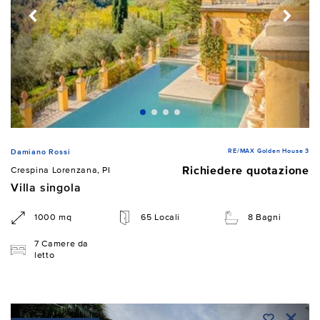
RE/MAX Golden House 3
Damiano Rossi
Richiedere quotazione
Crespina Lorenzana, PI
Villa singola
1000 mq
65 Locali
8 Bagni
7 Camere da
letto