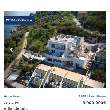
RE/MAX Collection
RE/MAX Luxury Hunters
Marco Benanti
3.900.000€
Cefalù, PA
Villa singola