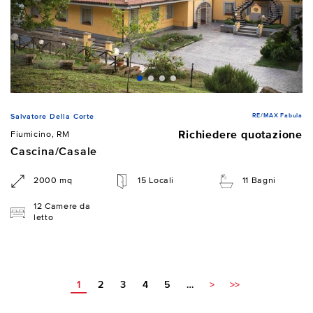
RE/MAX Fabula
Salvatore Della Corte
Richiedere quotazione
Fiumicino, RM
Cascina/Casale
2000 mq
15 Locali
11 Bagni
12 Camere da
letto
1
2
3
4
5
…
>
>>