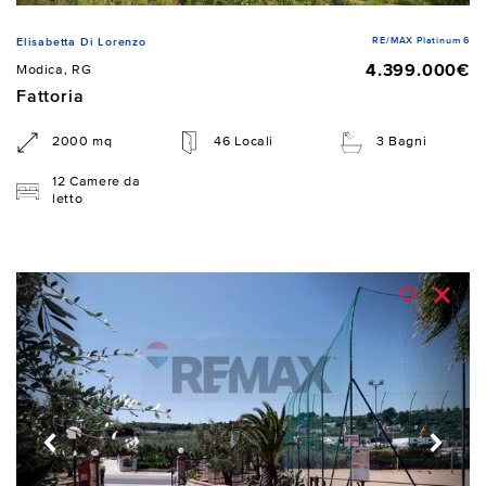
RE/MAX Platinum 6
Elisabetta Di Lorenzo
4.399.000€
Modica, RG
Fattoria
2000 mq
46 Locali
3 Bagni
12 Camere da
letto