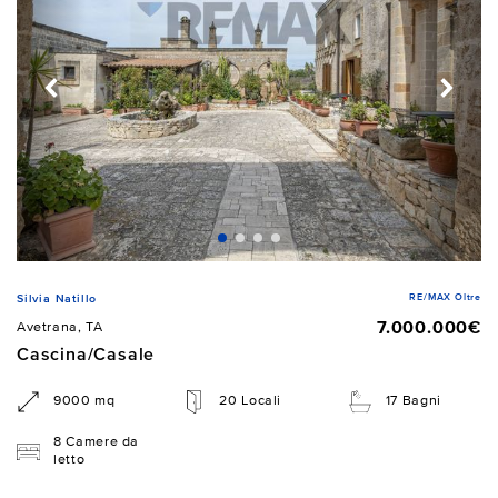
RE/MAX Oltre
Silvia Natillo
7.000.000€
Avetrana, TA
Cascina/Casale
9000 mq
20 Locali
17 Bagni
8 Camere da
letto