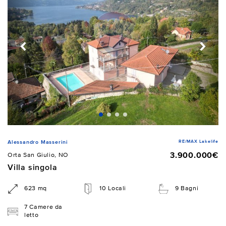
RE/MAX Lakelife
Alessandro Masserini
3.900.000€
Orta San Giulio, NO
Villa singola
623 mq
10 Locali
9 Bagni
7 Camere da
letto