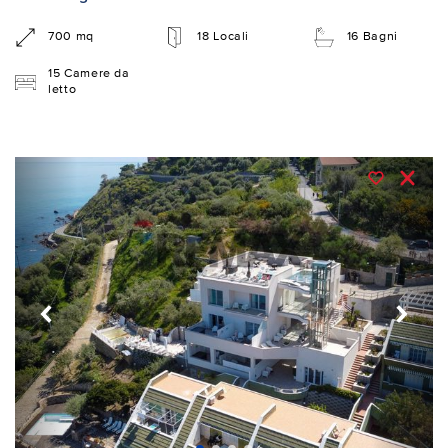
700 mq
18 Locali
16 Bagni
15 Camere da
letto