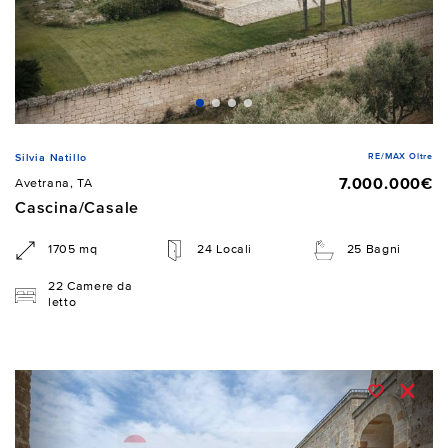
RE/MAX Oltre
Silvia Natillo
7.000.000€
Avetrana, TA
Cascina/Casale
1705 mq
24 Locali
25 Bagni
22 Camere da
letto