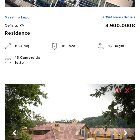
RE/MAX Luxury Hunters
Massimo Lupo
3.900.000€
Cefalù, PA
Residence
830 mq
18 Locali
16 Bagni
15 Camere da
letto