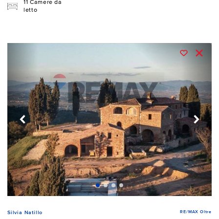
11 Camere da
letto
RE/MAX Oltre
Silvia Natillo