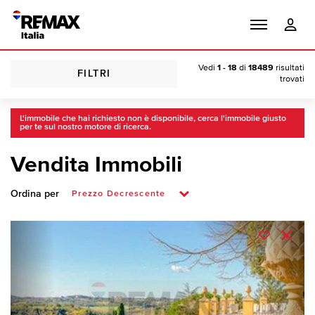
Vedi
1 - 18
di
18489
risultati
FILTRI
trovati
L'immobile che hai richiesto non è disponibile, cerca l'immobile giusto
per te sul nostro motore di ricerca.
Vendita Immobili
Ordina per