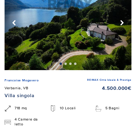
RE/MAX Città Ideale & Prestige
Francoise Mogavero
4.500.000€
Verbania, VB
Villa singola
718 mq
10 Locali
5 Bagni
4 Camere da
letto