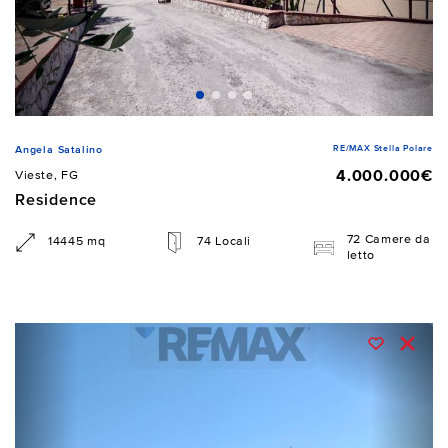
RE/MAX Stella Polare
Angela Satalino
4.000.000€
Vieste, FG
Residence
72 Camere da
14445 mq
74 Locali
letto