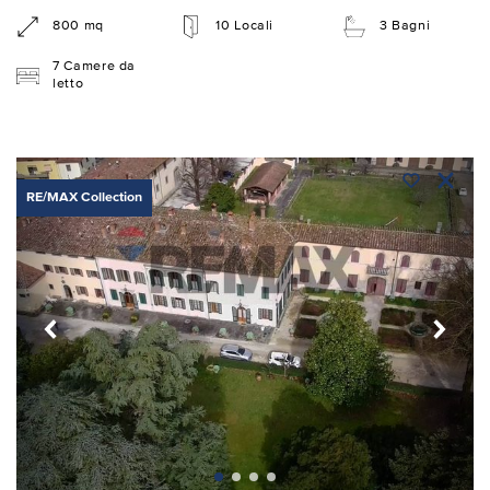
800 mq
10 Locali
3 Bagni
7 Camere da
letto
RE/MAX Collection