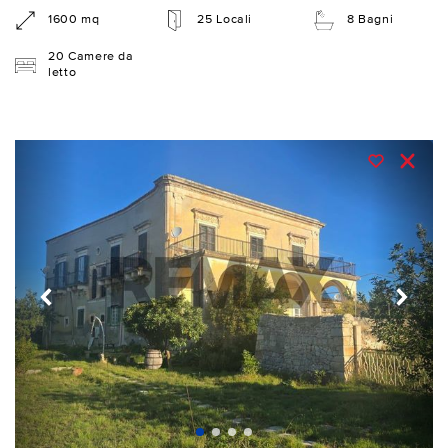
1600 mq
25 Locali
8 Bagni
20 Camere da
letto