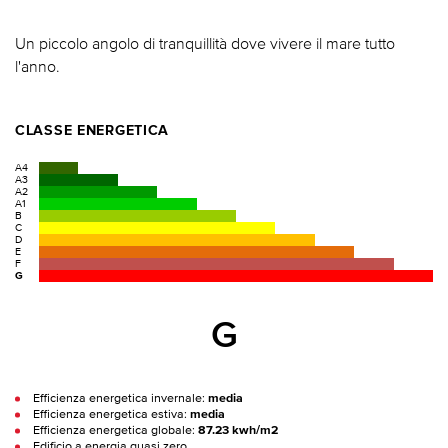
Un piccolo angolo di tranquillità dove vivere il mare tutto
l'anno.
CLASSE ENERGETICA
A4
A3
A2
A1
B
C
D
E
F
G
G
Efficienza energetica invernale:
media
Efficienza energetica estiva:
media
Efficienza energetica globale:
87.23 kwh/m2
Edificio a energia quasi zero