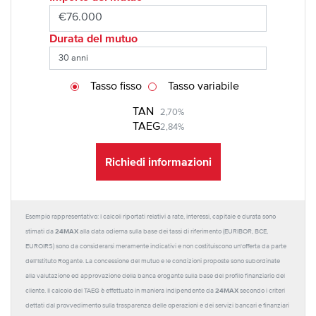
Durata del mutuo
Tasso fisso
Tasso variabile
TAN
2,70%
TAEG
2,84%
Richiedi informazioni
Esempio rappresentativo: I calcoli riportati relativi a rate, interessi, capitale e durata sono
24MAX
stimati da
alla data odierna sulla base dei tassi di riferimento (EURIBOR, BCE,
EUROIRS) sono da considerarsi meramente indicativi e non costituiscono un'offerta da parte
dell'Istituto Rogante. La concessione del mutuo e le condizioni proposte sono subordinate
alla valutazione ed approvazione della banca erogante sulla base del profilo finanziario del
24MAX
cliente. Il calcolo del TAEG è effettuato in maniera indipendente da
secondo i criteri
dettati dal provvedimento sulla trasparenza delle operazioni e dei servizi bancari e finanziari