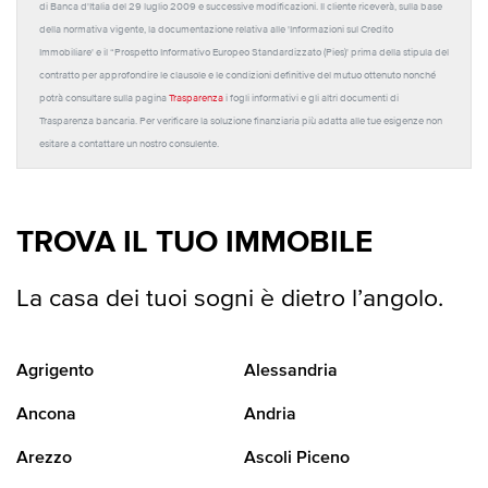
di Banca d'Italia del 29 luglio 2009 e successive modificazioni. Il cliente riceverà, sulla base
della normativa vigente, la documentazione relativa alle 'Informazioni sul Credito
Immobiliare' e il “Prospetto Informativo Europeo Standardizzato (Pies)' prima della stipula del
contratto per approfondire le clausole e le condizioni definitive del mutuo ottenuto nonché
potrà consultare sulla pagina
Trasparenza
i fogli informativi e gli altri documenti di
Trasparenza bancaria. Per verificare la soluzione finanziaria più adatta alle tue esigenze non
esitare a contattare un nostro consulente.
TROVA IL TUO IMMOBILE
La casa dei tuoi sogni è dietro l’angolo.
Agrigento
Alessandria
Ancona
Andria
Arezzo
Ascoli Piceno