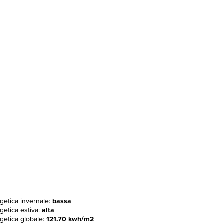
rgetica invernale:
bassa
getica estiva:
alta
rgetica globale:
121.70 kwh/m2