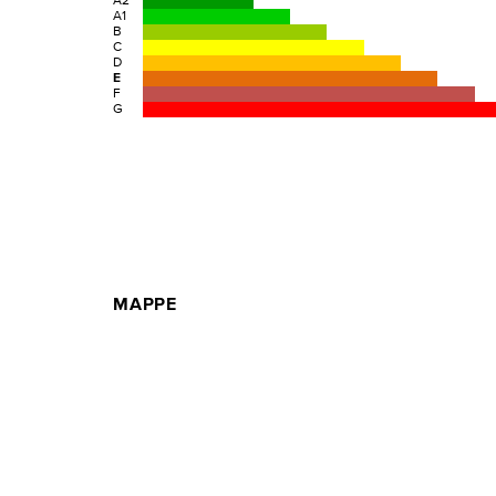
A2
A1
B
C
D
E
F
G
MAPPE