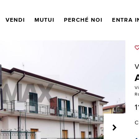
VENDI
MUTUI
PERCHÉ NOI
ENTRA I
V
V
R
1
C