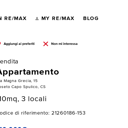
N RE/MAX
MY RE/MAX
BLOG
Aggiungi ai preferiti
Non mi interessa
endita
Appartamento
ia Magna Grecia, 15
oseto Capo Spulico, CS
10mq, 3 locali
odice di riferimento: 21260186-153