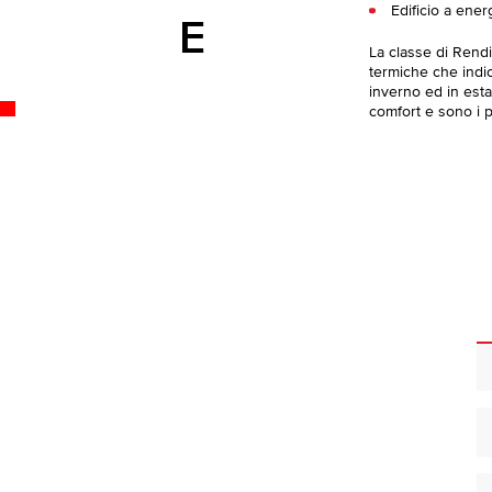
Edificio a ener
E
La classe di Rend
termiche che indica
inverno ed in esta
comfort e sono i pi