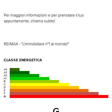
Per maggiori informazioni e per prenotare il tuo
appuntamento, chiama subito!
RE/MAX - "L'immobiliare n°1 al mondo!"
CLASSE ENERGETICA
A4
A3
A2
A1
B
C
D
E
F
G
G