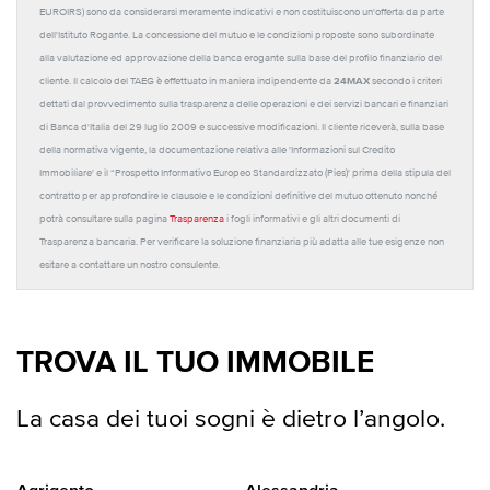
EUROIRS) sono da considerarsi meramente indicativi e non costituiscono un'offerta da parte
dell'Istituto Rogante. La concessione del mutuo e le condizioni proposte sono subordinate
alla valutazione ed approvazione della banca erogante sulla base del profilo finanziario del
24MAX
cliente. Il calcolo del TAEG è effettuato in maniera indipendente da
secondo i criteri
dettati dal provvedimento sulla trasparenza delle operazioni e dei servizi bancari e finanziari
di Banca d'Italia del 29 luglio 2009 e successive modificazioni. Il cliente riceverà, sulla base
della normativa vigente, la documentazione relativa alle 'Informazioni sul Credito
Immobiliare' e il “Prospetto Informativo Europeo Standardizzato (Pies)' prima della stipula del
contratto per approfondire le clausole e le condizioni definitive del mutuo ottenuto nonché
potrà consultare sulla pagina
Trasparenza
i fogli informativi e gli altri documenti di
Trasparenza bancaria. Per verificare la soluzione finanziaria più adatta alle tue esigenze non
esitare a contattare un nostro consulente.
TROVA IL TUO IMMOBILE
La casa dei tuoi sogni è dietro l’angolo.