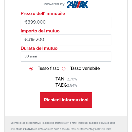
Powered by
Prezzo dell'immobile
Importo del mutuo
Durata del mutuo
Tasso fisso
Tasso variabile
TAN
2,70%
TAEG
2,84%
Richiedi informazioni
Esempio rappresentativo: I calcoli riportati relativi a rate, interessi, capitale e durata sono
24MAX
stimati da
alla data odierna sulla base dei tassi di riferimento (EURIBOR, BCE,