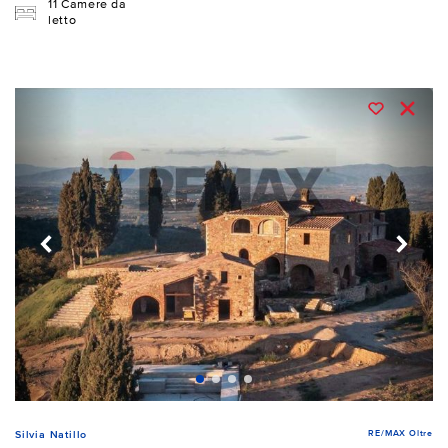
11 Camere da
letto
RE/MAX Oltre
Silvia Natillo