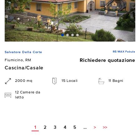
RE/MAX Fabula
Salvatore Della Corte
Richiedere quotazione
Fiumicino, RM
Cascina/Casale
2000 mq
15 Locali
11 Bagni
12 Camere da
letto
1
2
3
4
5
…
>
>>