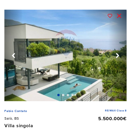
RE/MAX Class 8
Fabio Contato
5.500.000€
Salò, BS
Villa singola