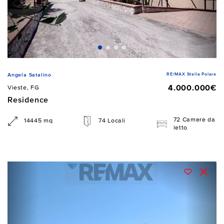
RE/MAX Stella Polare
Angela Satalino
4.000.000€
Vieste, FG
Residence
72 Camere da
14445 mq
74 Locali
letto