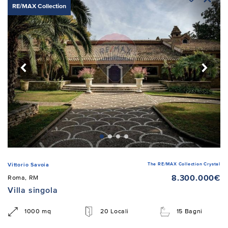
RE/MAX Collection
The RE/MAX Collection Crystal
Vittorio Savoia
8.300.000€
Roma, RM
Villa singola
1000 mq
20 Locali
15 Bagni