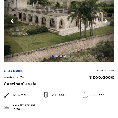
RE/MAX Oltre
Silvia Natillo
7.000.000€
Avetrana, TA
Cascina/Casale
1705 mq
24 Locali
25 Bagni
22 Camere da
letto