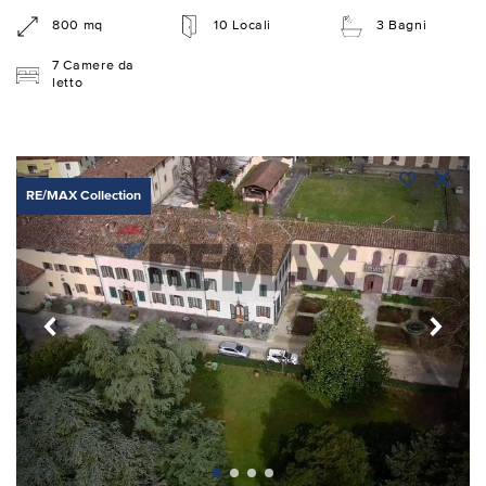
800 mq
10 Locali
3 Bagni
7 Camere da
letto
RE/MAX Collection