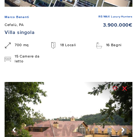
RE/MAX Luxury Hunters
Marco Benanti
3.900.000€
Cefalù, PA
Villa singola
700 mq
18 Locali
16 Bagni
15 Camere da
letto