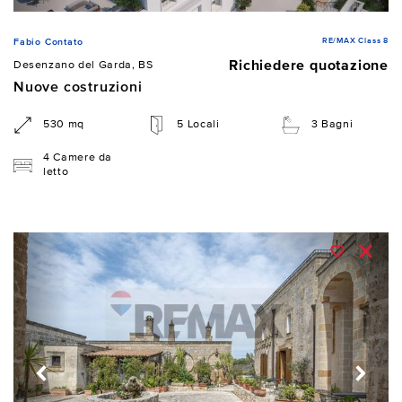
RE/MAX Class 8
Fabio Contato
Richiedere quotazione
Desenzano del Garda, BS
Nuove costruzioni
530 mq
5 Locali
3 Bagni
4 Camere da
letto