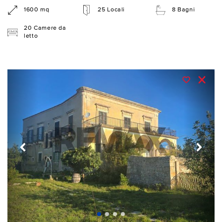
1600 mq
25 Locali
8 Bagni
20 Camere da
letto