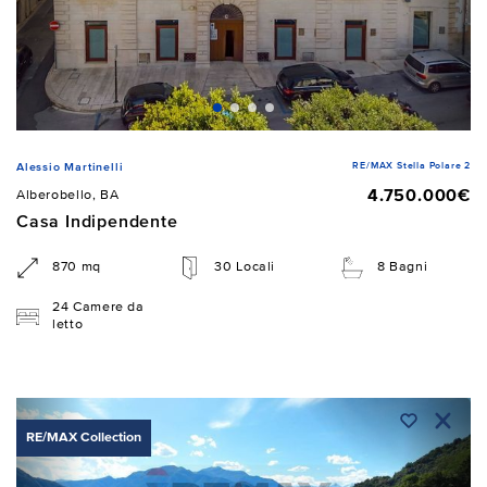
RE/MAX Stella Polare 2
Alessio Martinelli
4.750.000€
Alberobello, BA
Casa Indipendente
870 mq
30 Locali
8 Bagni
24 Camere da
letto
RE/MAX Collection