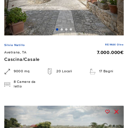
RE/MAX Oltre
Silvia Natillo
7.000.000€
Avetrana, TA
Cascina/Casale
9000 mq
20 Locali
17 Bagni
8 Camere da
letto