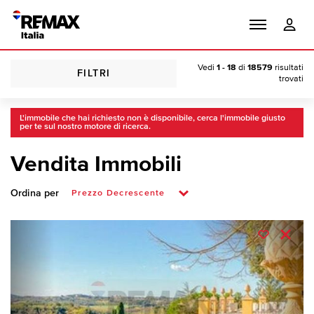
Vedi
1 - 18
di
18579
risultati
FILTRI
trovati
L'immobile che hai richiesto non è disponibile, cerca l'immobile giusto
per te sul nostro motore di ricerca.
Vendita Immobili
Ordina per