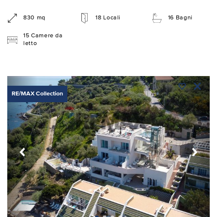
830 mq
18 Locali
16 Bagni
15 Camere da
letto
RE/MAX Collection