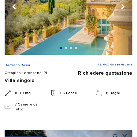
RE/MAX Golden House 3
Damiano Rossi
Richiedere quotazione
Crespina Lorenzana, PI
Villa singola
1000 mq
65 Locali
8 Bagni
7 Camere da
letto