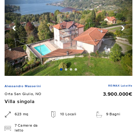
RE/MAX Lakelife
Alessandro Masserini
3.900.000€
Orta San Giulio, NO
Villa singola
623 mq
10 Locali
9 Bagni
7 Camere da
letto