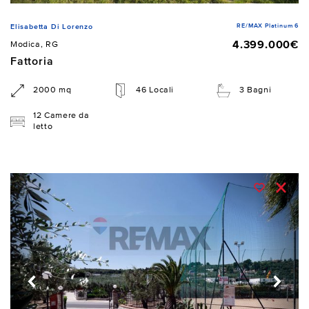
RE/MAX Platinum 6
Elisabetta Di Lorenzo
4.399.000€
Modica, RG
Fattoria
2000 mq
46 Locali
3 Bagni
12 Camere da
letto