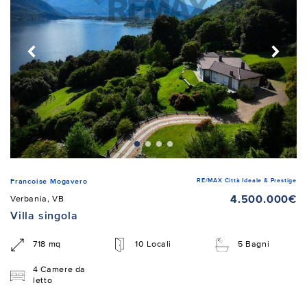
RE/MAX Città Ideale & Prestige
Francoise Mogavero
4.500.000€
Verbania, VB
Villa singola
718 mq
10 Locali
5 Bagni
4 Camere da
letto