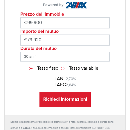
Powered by
Prezzo dell'immobile
Importo del mutuo
Durata del mutuo
Tasso fisso
Tasso variabile
TAN
2,70%
TAEG
2,84%
Richiedi informazioni
Esempio rappresentativo: I calcoli riportati relativi a rate, interessi, capitale e durata sono
24MAX
stimati da
alla data odierna sulla base dei tassi di riferimento (EURIBOR, BCE,