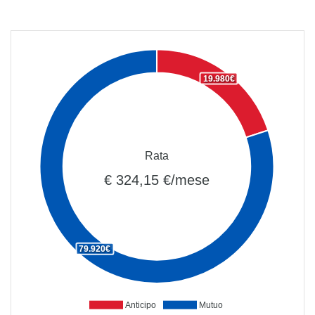
19.980€
Rata
€ 324,15 €/mese
79.920€
Anticipo
Mutuo