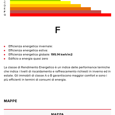
C
D
E
F
G
F
Efficienza energetica invernale:
Efficienza energetica estiva:
Efficienza energetica globale:
195.14 kwh/m2
Edificio a energia quasi zero
La classe di Rendimento Energetico è un indice delle performance termiche
che indica i livelli di riscaldamento e raffrescamento richiesti in inverno ed in
estate. Gli immobili di classe A o B garantiscono maggior comfort e sono i
più efficienti in termini di consumi di energia.
MAPPE
MAPPA