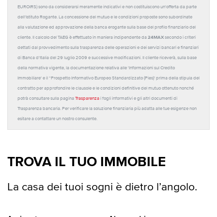
EUROIRS) sono da considerarsi meramente indicativi e non costituiscono un'offerta da parte
dell'Istituto Rogante. La concessione del mutuo e le condizioni proposte sono subordinate
alla valutazione ed approvazione della banca erogante sulla base del profilo finanziario del
24MAX
cliente. Il calcolo del TAEG è effettuato in maniera indipendente da
secondo i criteri
dettati dal provvedimento sulla trasparenza delle operazioni e dei servizi bancari e finanziari
di Banca d'Italia del 29 luglio 2009 e successive modificazioni. Il cliente riceverà, sulla base
della normativa vigente, la documentazione relativa alle 'Informazioni sul Credito
Immobiliare' e il “Prospetto Informativo Europeo Standardizzato (Pies)' prima della stipula del
contratto per approfondire le clausole e le condizioni definitive del mutuo ottenuto nonché
potrà consultare sulla pagina
Trasparenza
i fogli informativi e gli altri documenti di
Trasparenza bancaria. Per verificare la soluzione finanziaria più adatta alle tue esigenze non
esitare a contattare un nostro consulente.
TROVA IL TUO IMMOBILE
La casa dei tuoi sogni è dietro l’angolo.