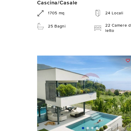
Cascina/Casale
1705 mq
24 Locali
22 Camere d
25 Bagni
letto