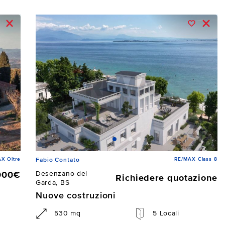
X Oltre
RE/MAX Class 8
Fabio Contato
Desenzano del
000€
Richiedere quotazione
Garda, BS
Nuove costruzioni
530 mq
5 Locali