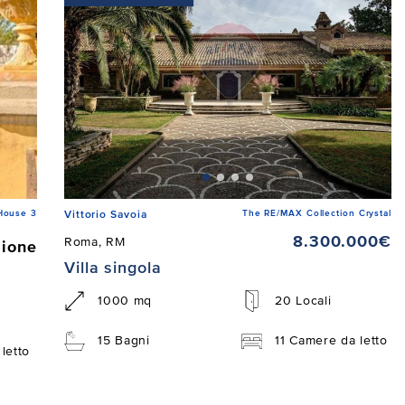
House 3
The RE/MAX Collection Crystal
Vittorio Savoia
8.300.000€
Roma, RM
zione
Villa singola
1000 mq
20 Locali
15 Bagni
11 Camere da letto
letto