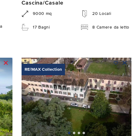
Cascina/Casale
9000 mq
20 Locali
a
17 Bagni
8 Camere da letto
RE/MAX Collection