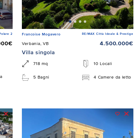
Polare 2
RE/MAX Città Ideale & Prestige
Francoise Mogavero
000€
4.500.000€
Verbania, VB
Villa singola
718 mq
10 Locali
a
5 Bagni
4 Camere da letto