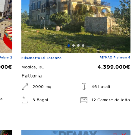
Polare 2
RE/MAX Platinum 6
Elisabetta Di Lorenzo
000€
4.399.000€
Modica, RG
Fattoria
2000 mq
46 Locali
da
3 Bagni
12 Camere da letto