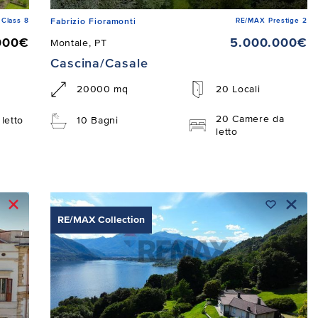
Class 8
RE/MAX Prestige 2
Fabrizio Fioramonti
000€
5.000.000€
Montale, PT
Cascina/Casale
20000 mq
20 Locali
20 Camere da
letto
10 Bagni
letto
RE/MAX Collection