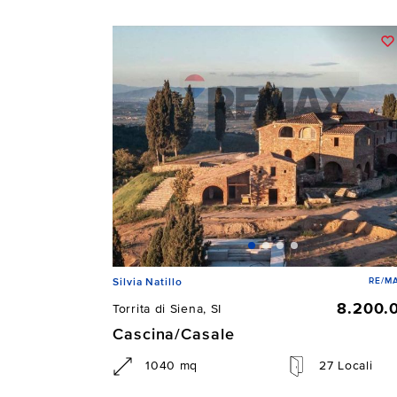
RE/MA
Silvia Natillo
8.200.
Torrita di Siena, SI
Cascina/Casale
1040 mq
27 Locali