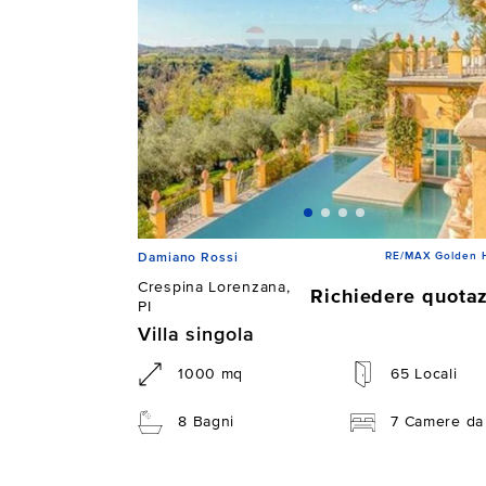
RE/MAX Golden 
Damiano Rossi
Crespina Lorenzana,
Richiedere quota
PI
Villa singola
1000 mq
65 Locali
8 Bagni
7 Camere da 