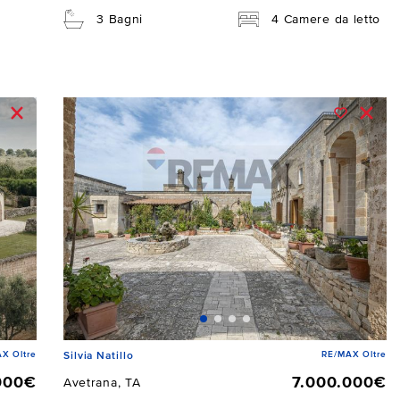
3 Bagni
4 Camere da letto
X Oltre
RE/MAX Oltre
Silvia Natillo
000€
7.000.000€
Avetrana, TA