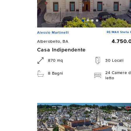
RE/MAX Stella 
Alessio Martinelli
4.750.
Alberobello, BA
Casa Indipendente
870 mq
30 Locali
24 Camere d
8 Bagni
letto