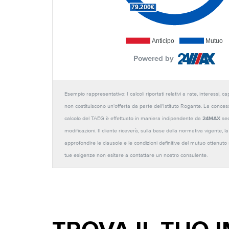
79.200€
Anticipo
Mutuo
Powered by
Esempio rappresentativo: I calcoli riportati relativi a rate, interessi, 
non costituiscono un'offerta da parte dell'Istituto Rogante. La conces
calcolo del TAEG è effettuato in maniera indipendente da
24MAX
sec
modificazioni. Il cliente riceverà, sulla base della normativa vigente,
approfondire le clausole e le condizioni definitive del mutuo ottenut
tue esigenze non esitare a contattare un nostro consulente.