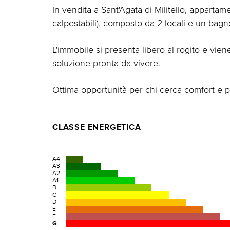
In vendita a Sant'Agata di Militello, appartam
calpestabili), composto da 2 locali e un bagn
L'immobile si presenta libero al rogito e vi
soluzione pronta da vivere.
Ottima opportunità per chi cerca comfort e pr
CLASSE ENERGETICA
A4
A3
A2
A1
B
C
D
E
F
G