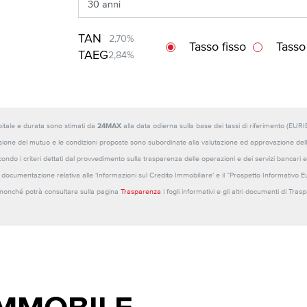
TAN
2,70%
Tasso fisso
Tasso
TAEG
2,84%
capitale e durata sono stimati da
24MAX
alla data odierna sulla base dei tassi di riferimento (E
sione del mutuo e le condizioni proposte sono subordinate alla valutazione ed approvazione della b
ondo i criteri dettati dal provvedimento sulla trasparenza delle operazioni e dei servizi bancari e
 la documentazione relativa alle 'Informazioni sul Credito Immobiliare' e il “Prospetto Informativo 
o nonché potrà consultare sulla pagina
Trasparenza
i fogli informativi e gli altri documenti di Tra