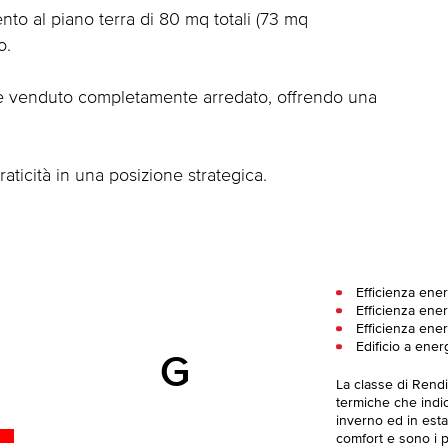
ento al piano terra di 80 mq totali (73 mq
o.
ene venduto completamente arredato, offrendo una
aticità in una posizione strategica.
Efficienza ene
Efficienza ener
Efficienza ener
Edificio a ener
G
La classe di Rend
termiche che indica
inverno ed in esta
comfort e sono i pi