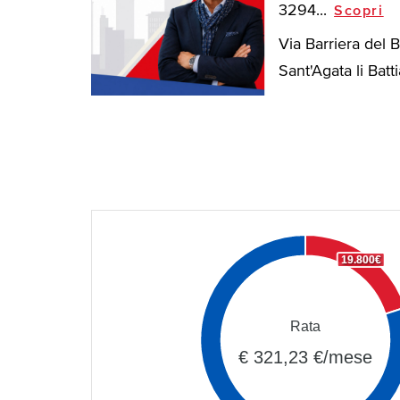
3294...
Scopri
Via Barriera del 
Sant'Agata li Battia
19.800€
Rata
€ 321,23 €/mese