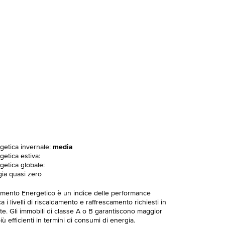
rgetica invernale:
media
getica estiva:
getica globale:
gia quasi zero
imento Energetico è un indice delle performance
 i livelli di riscaldamento e raffrescamento richiesti in
te. Gli immobili di classe A o B garantiscono maggior
ù efficienti in termini di consumi di energia.