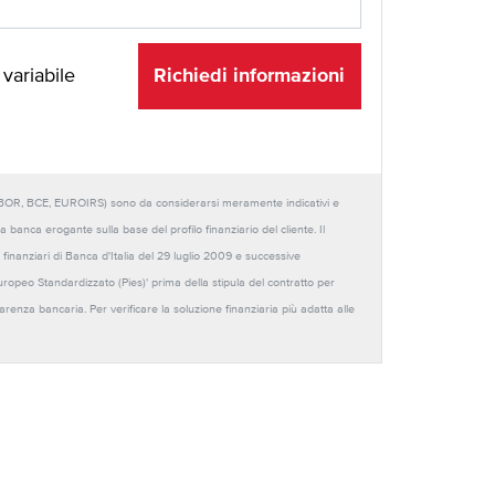
Richiedi informazioni
 variabile
URIBOR, BCE, EUROIRS) sono da considerarsi meramente indicativi e
anca erogante sulla base del profilo finanziario del cliente. Il
 finanziari di Banca d'Italia del 29 luglio 2009 e successive
Europeo Standardizzato (Pies)' prima della stipula del contratto per
sparenza bancaria. Per verificare la soluzione finanziaria più adatta alle