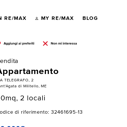
N RE/MAX
MY RE/MAX
BLOG
Aggiungi ai preferiti
Non mi interessa
endita
Appartamento
IA TELEGRAFO, 2
nt'Agata di Militello, ME
0mq, 2 locali
odice di riferimento: 32461695-13