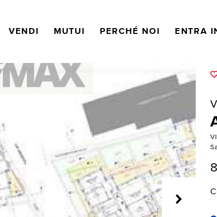
VENDI
MUTUI
PERCHÉ NOI
ENTRA I
V
V
Sa
8
C