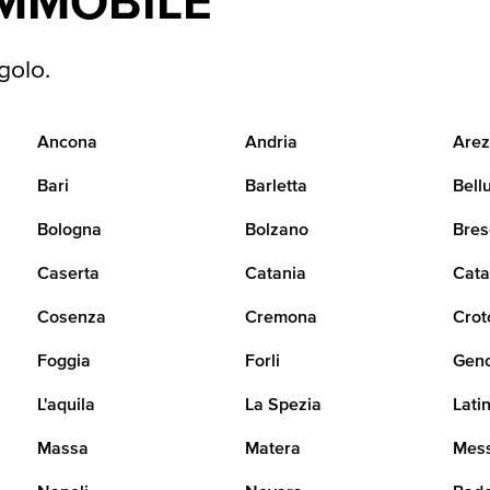
IMMOBILE
golo.
Ancona
Andria
Arez
Bari
Barletta
Bell
Bologna
Bolzano
Bres
Caserta
Catania
Cata
Cosenza
Cremona
Crot
Foggia
Forli
Gen
L'aquila
La Spezia
Lati
Massa
Matera
Mes