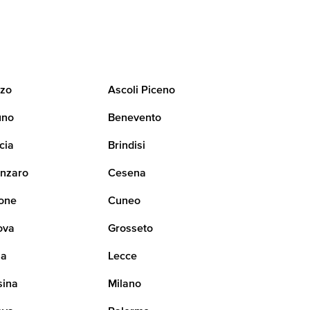
zo
Ascoli Piceno
uno
Benevento
cia
Brindisi
nzaro
Cesena
one
Cuneo
ova
Grosseto
na
Lecce
sina
Milano