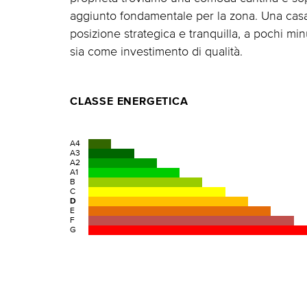
aggiunto fondamentale per la zona. Una casa 
posizione strategica e tranquilla, a pochi min
sia come investimento di qualità.
CLASSE ENERGETICA
A4
A3
A2
A1
B
C
D
E
F
G