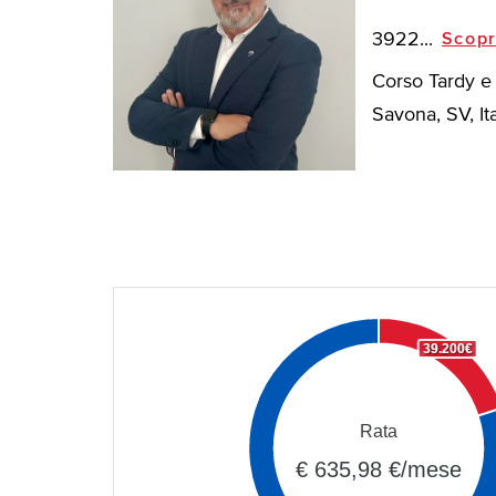
3922...
Scopr
Corso Tardy e
Savona, SV, Ita
39.200€
Rata
€ 635,98 €/mese