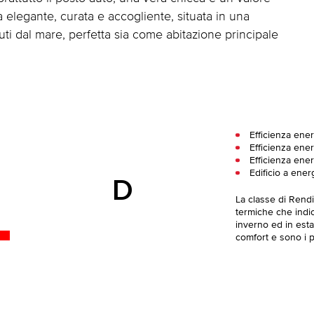
elegante, curata e accogliente, situata in una
uti dal mare, perfetta sia come abitazione principale
Efficienza ener
Efficienza ener
Efficienza ener
Edificio a ener
D
La classe di Rend
termiche che indica
inverno ed in esta
comfort e sono i pi