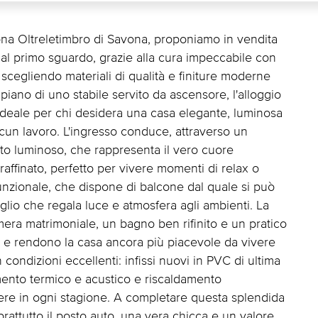
zona Oltreletimbro di Savona, proponiamo in vendita
al primo sguardo, grazie alla cura impeccabile con
 scegliendo materiali di qualità e finiture moderne
 piano di uno stabile servito da ascensore, l'alloggio
 ideale per chi desidera una casa elegante, luminosa
lcun lavoro. L'ingresso conduce, attraverso un
to luminoso, che rappresenta il vero cuore
affinato, perfetto per vivere momenti di relax o
 funzionale, che dispone di balcone dal quale si può
glio che regala luce e atmosfera agli ambienti. La
ra matrimoniale, un bagno ben rifinito e un pratico
tà e rendono la casa ancora più piacevole da vivere
 condizioni eccellenti: infissi nuovi in PVC di ultima
mento termico e acustico e riscaldamento
ere in ogni stagione. A completare questa splendida
attutto il posto auto, una vera chicca e un valore