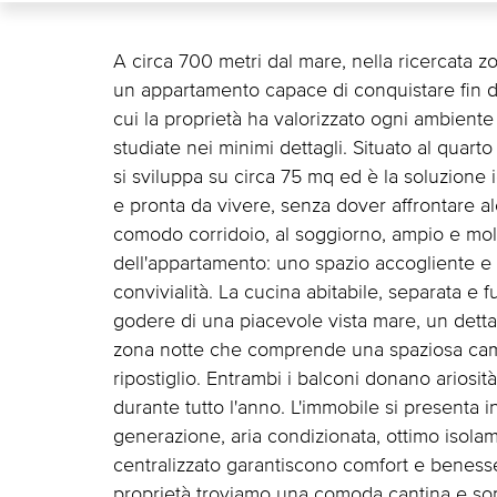
A circa 700 metri dal mare, nella ricercata 
un appartamento capace di conquistare fin d
cui la proprietà ha valorizzato ogni ambiente
studiate nei minimi dettagli. Situato al quarto
si sviluppa su circa 75 mq ed è la soluzione
e pronta da vivere, senza dover affrontare a
comodo corridoio, al soggiorno, ampio e mol
dell'appartamento: uno spazio accogliente e r
convivialità. La cucina abitabile, separata e
godere di una piacevole vista mare, un detta
zona notte che comprende una spaziosa came
ripostiglio. Entrambi i balconi donano ariosi
durante tutto l'anno. L'immobile si presenta in
generazione, aria condizionata, ottimo isola
centralizzato garantiscono comfort e beness
proprietà troviamo una comoda cantina e sopr