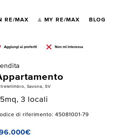
N RE/MAX
MY RE/MAX
BLOG
Aggiungi ai preferiti
Non mi interessa
endita
Appartamento
ltreletimbro, Savona, SV
5mq, 3 locali
odice di riferimento: 45081001-79
196.000€