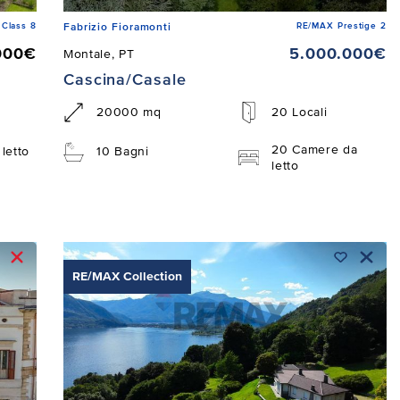
Class 8
RE/MAX Prestige 2
Fabrizio Fioramonti
000€
5.000.000€
Montale, PT
Cascina/Casale
20000 mq
20 Locali
20 Camere da
letto
10 Bagni
letto
RE/MAX Collection