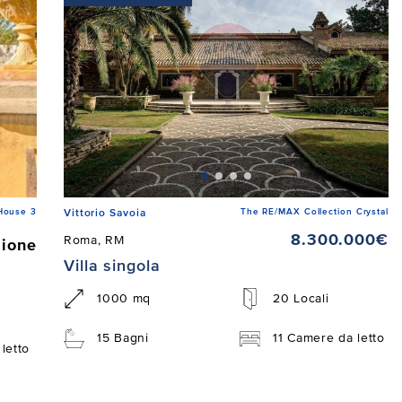
House 3
The RE/MAX Collection Crystal
Vittorio Savoia
8.300.000€
Roma, RM
zione
Villa singola
1000 mq
20 Locali
15 Bagni
11 Camere da letto
letto