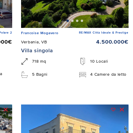
Polare 2
RE/MAX Città Ideale & Prestige
Francoise Mogavero
000€
4.500.000€
Verbania, VB
Villa singola
718 mq
10 Locali
a
5 Bagni
4 Camere da letto