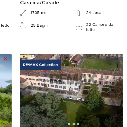
Cascina/Casale
1705 mq
24 Locali
22 Camere da
letto
25 Bagni
letto
RE/MAX Collection