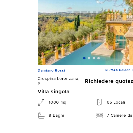
RE/MAX Golden 
Damiano Rossi
Crespina Lorenzana,
Richiedere quota
PI
Villa singola
1000 mq
65 Locali
8 Bagni
7 Camere da 