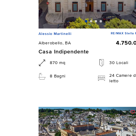
RE/MAX Stella 
Alessio Martinelli
4.750.
Alberobello, BA
Casa Indipendente
870 mq
30 Locali
24 Camere d
8 Bagni
letto