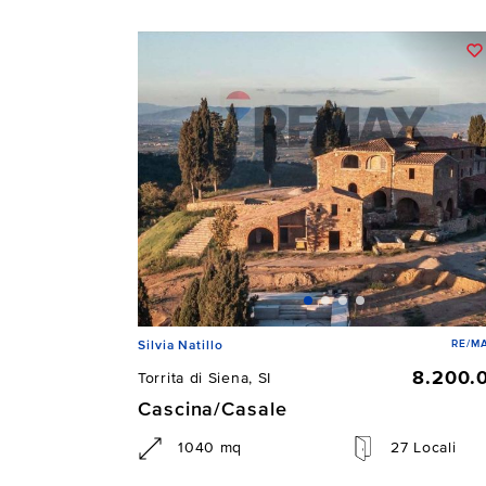
RE/MA
Silvia Natillo
8.200.
Torrita di Siena, SI
Cascina/Casale
1040 mq
27 Locali