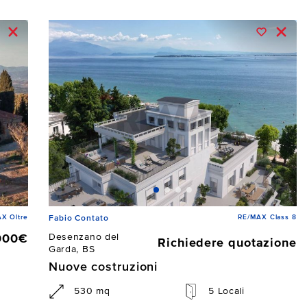
X Oltre
RE/MAX Class 8
Fabio Contato
Desenzano del
000€
Richiedere quotazione
Garda, BS
Nuove costruzioni
530 mq
5 Locali