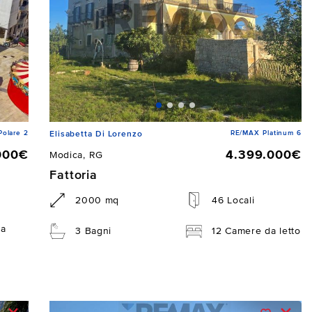
Polare 2
RE/MAX Platinum 6
Elisabetta Di Lorenzo
000€
4.399.000€
Modica, RG
Fattoria
2000 mq
46 Locali
da
3 Bagni
12 Camere da letto