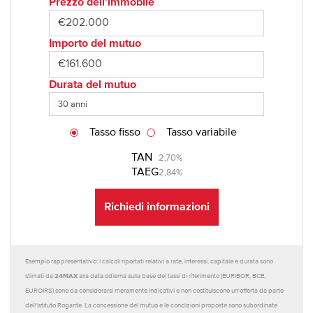
Prezzo dell'immobile
Importo del mutuo
Durata del mutuo
Tasso fisso
Tasso variabile
TAN
2,70%
TAEG
2,84%
Richiedi informazioni
Esempio rappresentativo: I calcoli riportati relativi a rate, interessi, capitale e durata sono
24MAX
stimati da
alla data odierna sulla base dei tassi di riferimento (EURIBOR, BCE,
EUROIRS) sono da considerarsi meramente indicativi e non costituiscono un'offerta da parte
dell'Istituto Rogante. La concessione del mutuo e le condizioni proposte sono subordinate