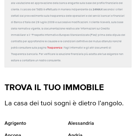
alla valutazione ed approvazione della banca erogante sulla base del profilo finanziario del
24MAX
cliente. Il calcolo del TAEG è effettuato in maniera indipendente da
secondo i criteri
dettati dal provvedimento sulla trasparenza delle operazioni e dei servizi bancari e finanziari
di Banca d'Italia del 29 luglio 2009 e successive modificazioni. Il cliente riceverà, sulla base
della normativa vigente, la documentazione relativa alle 'Informazioni sul Credito
Immobiliare' e il “Prospetto Informativo Europeo Standardizzato (Pies)' prima della stipula del
contratto per approfondire le clausole e le condizioni definitive del mutuo ottenuto nonché
potrà consultare sulla pagina
Trasparenza
i fogli informativi e gli altri documenti di
Trasparenza bancaria. Per verificare la soluzione finanziaria più adatta alle tue esigenze non
esitare a contattare un nostro consulente.
TROVA IL TUO IMMOBILE
La casa dei tuoi sogni è dietro l’angolo.
Agrigento
Alessandria
Ancona
Andria