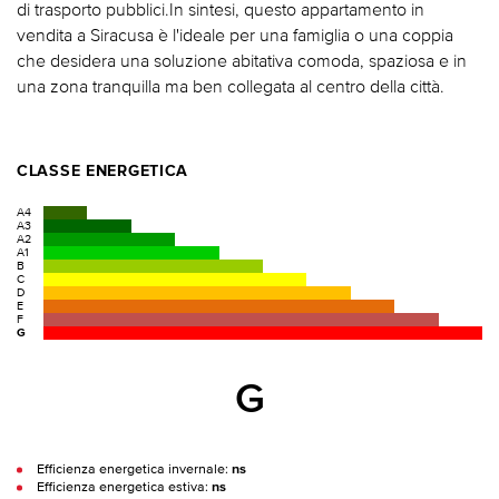
di trasporto pubblici.In sintesi, questo appartamento in
vendita a Siracusa è l'ideale per una famiglia o una coppia
che desidera una soluzione abitativa comoda, spaziosa e in
una zona tranquilla ma ben collegata al centro della città.
CLASSE ENERGETICA
A4
A3
A2
A1
B
C
D
E
F
G
G
Efficienza energetica invernale:
ns
Efficienza energetica estiva:
ns