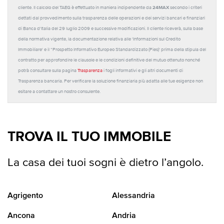
24MAX
cliente. Il calcolo del TAEG è effettuato in maniera indipendente da
secondo i criteri
dettati dal provvedimento sulla trasparenza delle operazioni e dei servizi bancari e finanziari
di Banca d'Italia del 29 luglio 2009 e successive modificazioni. Il cliente riceverà, sulla base
della normativa vigente, la documentazione relativa alle 'Informazioni sul Credito
Immobiliare' e il “Prospetto Informativo Europeo Standardizzato (Pies)' prima della stipula del
contratto per approfondire le clausole e le condizioni definitive del mutuo ottenuto nonché
potrà consultare sulla pagina
Trasparenza
i fogli informativi e gli altri documenti di
Trasparenza bancaria. Per verificare la soluzione finanziaria più adatta alle tue esigenze non
esitare a contattare un nostro consulente.
TROVA IL TUO IMMOBILE
La casa dei tuoi sogni è dietro l’angolo.
Agrigento
Alessandria
Ancona
Andria