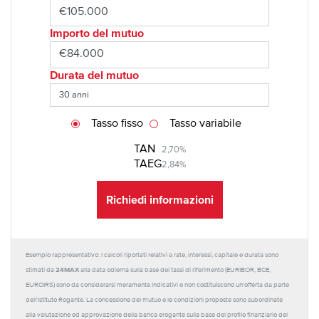
Importo del mutuo
Durata del mutuo
Tasso fisso
Tasso variabile
TAN
2,70%
TAEG
2,84%
Richiedi informazioni
Esempio rappresentativo: I calcoli riportati relativi a rate, interessi, capitale e durata sono
24MAX
stimati da
alla data odierna sulla base dei tassi di riferimento (EURIBOR, BCE,
EUROIRS) sono da considerarsi meramente indicativi e non costituiscono un'offerta da parte
dell'Istituto Rogante. La concessione del mutuo e le condizioni proposte sono subordinate
alla valutazione ed approvazione della banca erogante sulla base del profilo finanziario del