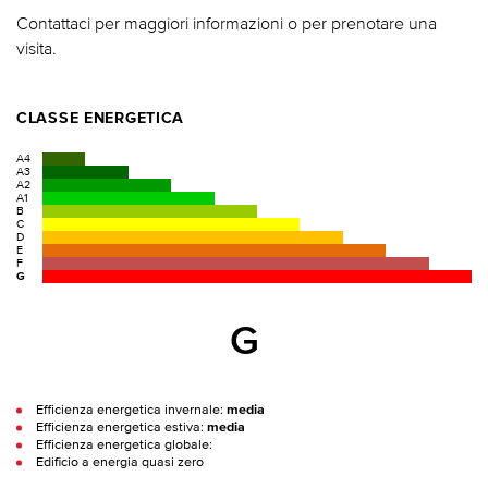
Contattaci per maggiori informazioni o per prenotare una
visita.
CLASSE ENERGETICA
A4
A3
A2
A1
B
C
D
E
F
G
G
Efficienza energetica invernale:
media
Efficienza energetica estiva:
media
Efficienza energetica globale:
Edificio a energia quasi zero