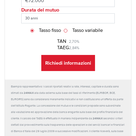
Durata del mutuo
Tasso fisso
Tasso variabile
TAN
2,70%
TAEG
2,84%
Richiedi informazioni
Esempio rappresentativo: I calcoli riportati relativi a rate, interessi, capitale e durata sono
24MAX
stimati da
alla data odierna sulla base dei tassi di riferimento (EURIBOR, BCE,
EUROIRS) sono da considerarsi meramente indicativi e non costituiscono un'offerta da parte
dell'Istituto Rogante. La concessione del mutuo e le condizioni proposte sono subordinate
alla valutazione ed approvazione della banca erogante sulla base del profilo finanziario del
24MAX
cliente. Il calcolo del TAEG è effettuato in maniera indipendente da
secondo i criteri
dettati dal provvedimento sulla trasparenza delle operazioni e dei servizi bancari e finanziari
di Banca d'Italia del 29 luglio 2009 e successive modificazioni. Il cliente riceverà, sulla base