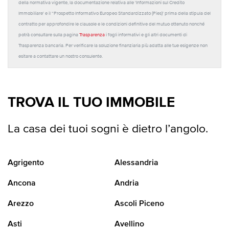
della normativa vigente, la documentazione relativa alle 'Informazioni sul Credito
Immobiliare' e il “Prospetto Informativo Europeo Standardizzato (Pies)' prima della stipula del
contratto per approfondire le clausole e le condizioni definitive del mutuo ottenuto nonché
potrà consultare sulla pagina
Trasparenza
i fogli informativi e gli altri documenti di
Trasparenza bancaria. Per verificare la soluzione finanziaria più adatta alle tue esigenze non
esitare a contattare un nostro consulente.
TROVA IL TUO IMMOBILE
La casa dei tuoi sogni è dietro l’angolo.
Agrigento
Alessandria
Ancona
Andria
Arezzo
Ascoli Piceno
Asti
Avellino