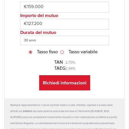
Importo del mutuo
Durata del mutuo
Tasso fisso
Tasso variabile
TAN
2,70%
TAEG
2,84%
Richiedi informazioni
Esempio rappresentativo: I calcoli riportati relativi a rate, interessi, capitale e durata sono
24MAX
stimati da
alla data odierna sulla base dei tassi di riferimento (EURIBOR, BCE,
EUROIRS) sono da considerarsi meramente indicativi e non costituiscono un'offerta da parte
dell'Istituto Rogante. La concessione del mutuo e le condizioni proposte sono subordinate