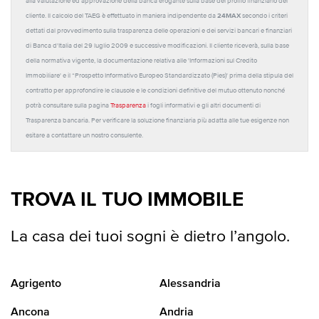
alla valutazione ed approvazione della banca erogante sulla base del profilo finanziario del
24MAX
cliente. Il calcolo del TAEG è effettuato in maniera indipendente da
secondo i criteri
dettati dal provvedimento sulla trasparenza delle operazioni e dei servizi bancari e finanziari
di Banca d'Italia del 29 luglio 2009 e successive modificazioni. Il cliente riceverà, sulla base
della normativa vigente, la documentazione relativa alle 'Informazioni sul Credito
Immobiliare' e il “Prospetto Informativo Europeo Standardizzato (Pies)' prima della stipula del
contratto per approfondire le clausole e le condizioni definitive del mutuo ottenuto nonché
potrà consultare sulla pagina
Trasparenza
i fogli informativi e gli altri documenti di
Trasparenza bancaria. Per verificare la soluzione finanziaria più adatta alle tue esigenze non
esitare a contattare un nostro consulente.
TROVA IL TUO IMMOBILE
La casa dei tuoi sogni è dietro l’angolo.
Agrigento
Alessandria
Ancona
Andria