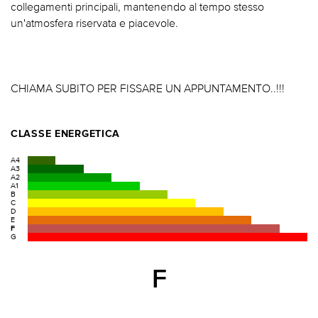
collegamenti principali, mantenendo al tempo stesso
un'atmosfera riservata e piacevole.
CHIAMA SUBITO PER FISSARE UN APPUNTAMENTO..!!!
CLASSE ENERGETICA
A4
A3
A2
A1
B
C
D
E
F
G
F