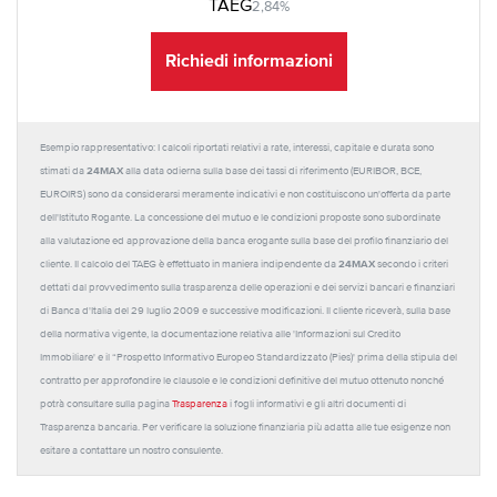
TAEG
2,84%
Richiedi informazioni
Esempio rappresentativo: I calcoli riportati relativi a rate, interessi, capitale e durata sono
24MAX
stimati da
alla data odierna sulla base dei tassi di riferimento (EURIBOR, BCE,
EUROIRS) sono da considerarsi meramente indicativi e non costituiscono un'offerta da parte
dell'Istituto Rogante. La concessione del mutuo e le condizioni proposte sono subordinate
alla valutazione ed approvazione della banca erogante sulla base del profilo finanziario del
24MAX
cliente. Il calcolo del TAEG è effettuato in maniera indipendente da
secondo i criteri
dettati dal provvedimento sulla trasparenza delle operazioni e dei servizi bancari e finanziari
di Banca d'Italia del 29 luglio 2009 e successive modificazioni. Il cliente riceverà, sulla base
della normativa vigente, la documentazione relativa alle 'Informazioni sul Credito
Immobiliare' e il “Prospetto Informativo Europeo Standardizzato (Pies)' prima della stipula del
contratto per approfondire le clausole e le condizioni definitive del mutuo ottenuto nonché
potrà consultare sulla pagina
Trasparenza
i fogli informativi e gli altri documenti di
Trasparenza bancaria. Per verificare la soluzione finanziaria più adatta alle tue esigenze non
esitare a contattare un nostro consulente.