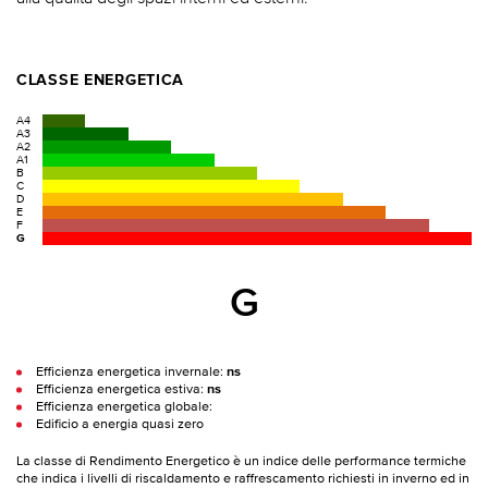
CLASSE ENERGETICA
A4
A3
A2
A1
B
C
D
E
F
G
G
Efficienza energetica invernale:
ns
Efficienza energetica estiva:
ns
Efficienza energetica globale:
Edificio a energia quasi zero
La classe di Rendimento Energetico è un indice delle performance termiche
che indica i livelli di riscaldamento e raffrescamento richiesti in inverno ed in