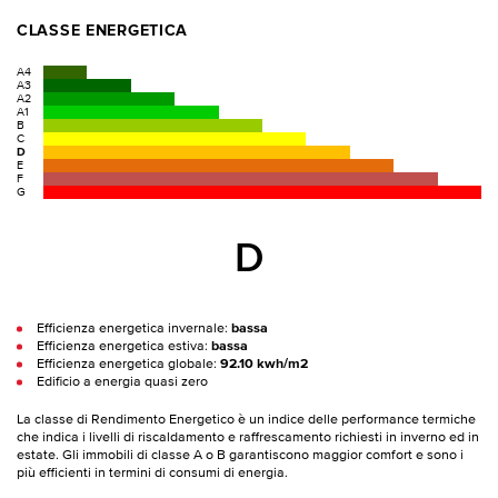
CLASSE ENERGETICA
A4
A3
A2
A1
B
C
D
E
F
G
D
Efficienza energetica invernale:
bassa
Efficienza energetica estiva:
bassa
Efficienza energetica globale:
92.10 kwh/m2
Edificio a energia quasi zero
La classe di Rendimento Energetico è un indice delle performance termiche
che indica i livelli di riscaldamento e raffrescamento richiesti in inverno ed in
estate. Gli immobili di classe A o B garantiscono maggior comfort e sono i
più efficienti in termini di consumi di energia.