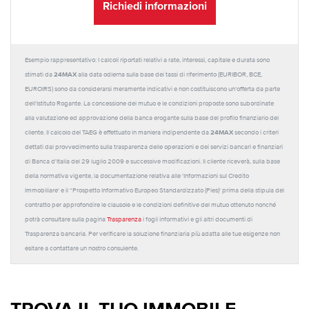
Richiedi informazioni
Esempio rappresentativo: I calcoli riportati relativi a rate, interessi, capitale e durata sono
24MAX
stimati da
alla data odierna sulla base dei tassi di riferimento (EURIBOR, BCE,
EUROIRS) sono da considerarsi meramente indicativi e non costituiscono un'offerta da parte
dell'Istituto Rogante. La concessione del mutuo e le condizioni proposte sono subordinate
alla valutazione ed approvazione della banca erogante sulla base del profilo finanziario del
24MAX
cliente. Il calcolo del TAEG è effettuato in maniera indipendente da
secondo i criteri
dettati dal provvedimento sulla trasparenza delle operazioni e dei servizi bancari e finanziari
di Banca d'Italia del 29 luglio 2009 e successive modificazioni. Il cliente riceverà, sulla base
della normativa vigente, la documentazione relativa alle 'Informazioni sul Credito
Immobiliare' e il “Prospetto Informativo Europeo Standardizzato (Pies)' prima della stipula del
contratto per approfondire le clausole e le condizioni definitive del mutuo ottenuto nonché
potrà consultare sulla pagina
Trasparenza
i fogli informativi e gli altri documenti di
Trasparenza bancaria. Per verificare la soluzione finanziaria più adatta alle tue esigenze non
esitare a contattare un nostro consulente.