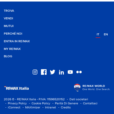
TROVA
VENDI
MUTUI
PERCHÉ NOI
IT
EN
ENTRA IN RE/MAX
MY RE/MAX
BLOG
2026 © - RE/MAX Italia - P.IVA: 11596520152
- Dati societari
- Privacy Policy
- Cookie Policy
- Parità Di Genere
- Contattaci
- iConnect
- MAXimizer
- Intranet
- Credits