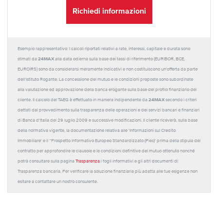
Richiedi informazioni
Esempio rappresentativo: I calcoli riportati relativi a rate, interessi, capitale e durata sono
24MAX
stimati da
alla data odierna sulla base dei tassi di riferimento (EURIBOR, BCE,
EUROIRS) sono da considerarsi meramente indicativi e non costituiscono un'offerta da parte
dell'Istituto Rogante. La concessione del mutuo e le condizioni proposte sono subordinate
alla valutazione ed approvazione della banca erogante sulla base del profilo finanziario del
24MAX
cliente. Il calcolo del TAEG è effettuato in maniera indipendente da
secondo i criteri
dettati dal provvedimento sulla trasparenza delle operazioni e dei servizi bancari e finanziari
di Banca d'Italia del 29 luglio 2009 e successive modificazioni. Il cliente riceverà, sulla base
della normativa vigente, la documentazione relativa alle 'Informazioni sul Credito
Immobiliare' e il “Prospetto Informativo Europeo Standardizzato (Pies)' prima della stipula del
contratto per approfondire le clausole e le condizioni definitive del mutuo ottenuto nonché
potrà consultare sulla pagina
Trasparenza
i fogli informativi e gli altri documenti di
Trasparenza bancaria. Per verificare la soluzione finanziaria più adatta alle tue esigenze non
esitare a contattare un nostro consulente.