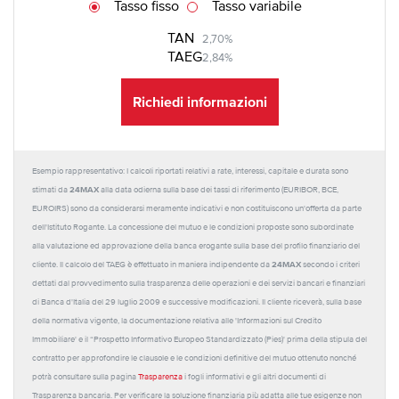
Tasso fisso
Tasso variabile
TAN
2,70%
TAEG
2,84%
Richiedi informazioni
Esempio rappresentativo: I calcoli riportati relativi a rate, interessi, capitale e durata sono
24MAX
stimati da
alla data odierna sulla base dei tassi di riferimento (EURIBOR, BCE,
EUROIRS) sono da considerarsi meramente indicativi e non costituiscono un'offerta da parte
dell'Istituto Rogante. La concessione del mutuo e le condizioni proposte sono subordinate
alla valutazione ed approvazione della banca erogante sulla base del profilo finanziario del
24MAX
cliente. Il calcolo del TAEG è effettuato in maniera indipendente da
secondo i criteri
dettati dal provvedimento sulla trasparenza delle operazioni e dei servizi bancari e finanziari
di Banca d'Italia del 29 luglio 2009 e successive modificazioni. Il cliente riceverà, sulla base
della normativa vigente, la documentazione relativa alle 'Informazioni sul Credito
Immobiliare' e il “Prospetto Informativo Europeo Standardizzato (Pies)' prima della stipula del
contratto per approfondire le clausole e le condizioni definitive del mutuo ottenuto nonché
potrà consultare sulla pagina
Trasparenza
i fogli informativi e gli altri documenti di
Trasparenza bancaria. Per verificare la soluzione finanziaria più adatta alle tue esigenze non