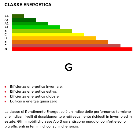
CLASSE ENERGETICA
A4
A3
A2
A1
B
C
D
E
F
G
G
Efficienza energetica invernale:
Efficienza energetica estiva:
Efficienza energetica globale:
Edificio a energia quasi zero
La classe di Rendimento Energetico è un indice delle performance termiche
che indica i livelli di riscaldamento e raffrescamento richiesti in inverno ed in
estate. Gli immobili di classe A o B garantiscono maggior comfort e sono i
più efficienti in termini di consumi di energia.