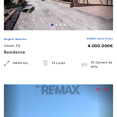
RE/MAX Stella Polare
Angela Satalino
4.000.000€
Vieste, FG
Residence
72 Camere da
14445 mq
74 Locali
letto