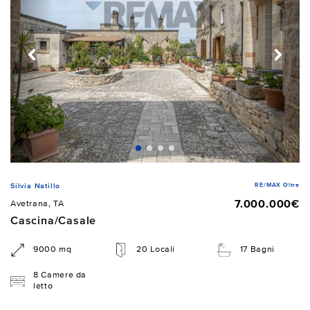
RE/MAX Oltre
Silvia Natillo
7.000.000€
Avetrana, TA
Cascina/Casale
9000 mq
20 Locali
17 Bagni
8 Camere da
letto