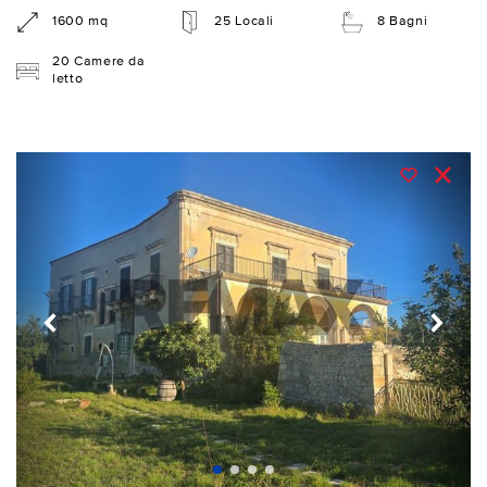
1600 mq
25 Locali
8 Bagni
20 Camere da
letto