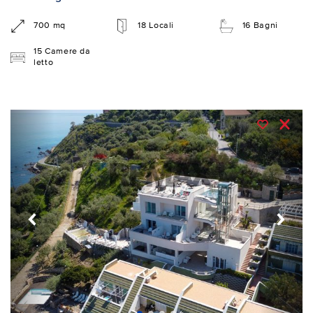
700 mq
18 Locali
16 Bagni
15 Camere da
letto