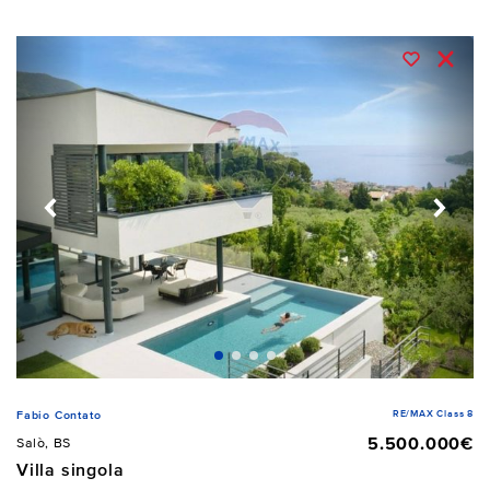
RE/MAX Class 8
Fabio Contato
5.500.000€
Salò, BS
Villa singola