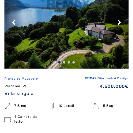
RE/MAX Città Ideale & Prestige
Francoise Mogavero
4.500.000€
Verbania, VB
Villa singola
718 mq
10 Locali
5 Bagni
4 Camere da
letto