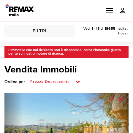
Vedi
1 - 18
di
18655
risultati
FILTRI
trovati
L'immobile che hai richiesto non è disponibile, cerca l'immobile giusto
per te sul nostro motore di ricerca.
Vendita Immobili
Ordina per