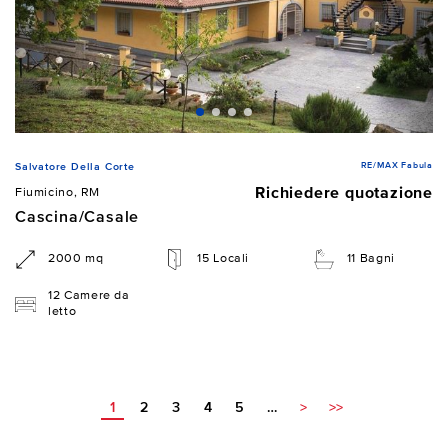
RE/MAX Fabula
Salvatore Della Corte
Richiedere quotazione
Fiumicino, RM
Cascina/Casale
2000 mq
15 Locali
11 Bagni
12 Camere da
letto
1
2
3
4
5
…
>
>>