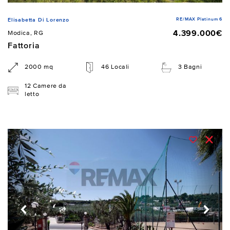
RE/MAX Platinum 6
Elisabetta Di Lorenzo
4.399.000€
Modica, RG
Fattoria
2000 mq
46 Locali
3 Bagni
12 Camere da
letto