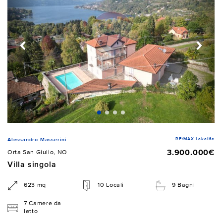
RE/MAX Lakelife
Alessandro Masserini
3.900.000€
Orta San Giulio, NO
Villa singola
623 mq
10 Locali
9 Bagni
7 Camere da
letto