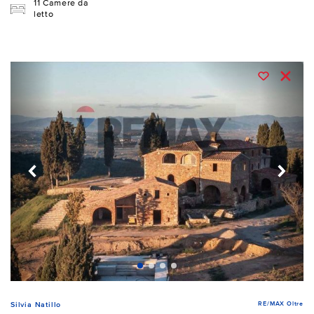
11 Camere da
letto
RE/MAX Oltre
Silvia Natillo