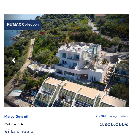
RE/MAX Collection
RE/MAX Luxury Hunters
Marco Benanti
3.900.000€
Cefalù, PA
Villa singola