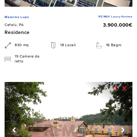
RE/MAX Luxury Hunters
Massimo Lupo
3.900.000€
Cefalù, PA
Residence
830 mq
18 Locali
16 Bagni
15 Camere da
letto