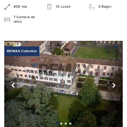
800 mq
10 Locali
3 Bagni
7 Camere da
letto
RE/MAX Collection