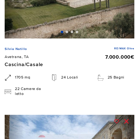
RE/MAX Oltre
Silvia Natillo
7.000.000€
Avetrana, TA
Cascina/Casale
1705 mq
24 Locali
25 Bagni
22 Camere da
letto