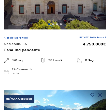
RE/MAX Stella Polare 2
Alessio Martinelli
4.750.000€
Alberobello, BA
Casa Indipendente
870 mq
30 Locali
8 Bagni
24 Camere da
letto
RE/MAX Collection