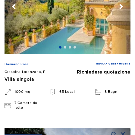
RE/MAX Golden House 3
Damiano Rossi
Richiedere quotazione
Crespina Lorenzana, PI
Villa singola
1000 mq
65 Locali
8 Bagni
7 Camere da
letto