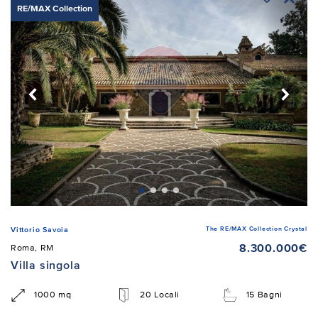
RE/MAX Collection
The RE/MAX Collection Crystal
Vittorio Savoia
8.300.000€
Roma, RM
Villa singola
1000 mq
20 Locali
15 Bagni