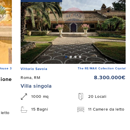
House 3
The RE/MAX Collection Crystal
Vittorio Savoia
8.300.000€
Roma, RM
zione
Villa singola
1000 mq
20 Locali
15 Bagni
11 Camere da letto
letto