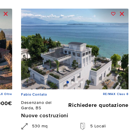
X Oltre
RE/MAX Class 8
Fabio Contato
Desenzano del
000€
Richiedere quotazione
Garda, BS
Nuove costruzioni
530 mq
5 Locali