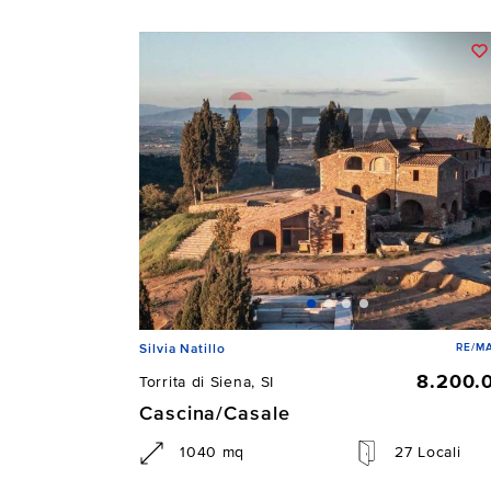
RE/MA
Silvia Natillo
8.200.
Torrita di Siena, SI
Cascina/Casale
1040 mq
27 Locali