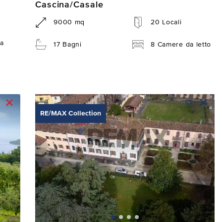
Cascina/Casale
9000 mq
20 Locali
a
17 Bagni
8 Camere da letto
RE/MAX Collection