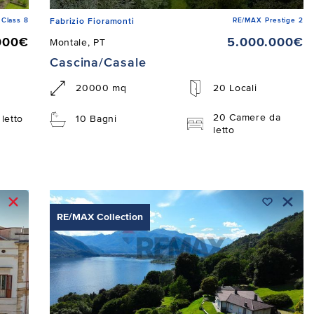
Class 8
RE/MAX Prestige 2
Fabrizio Fioramonti
000€
5.000.000€
Montale, PT
Cascina/Casale
20000 mq
20 Locali
20 Camere da
letto
10 Bagni
letto
RE/MAX Collection