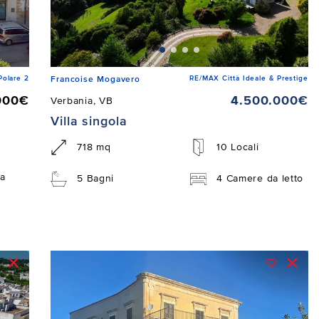
Polare 2
RE/MAX Città Ideale & Prestige
Francoise Mogavero
000€
4.500.000€
Verbania, VB
Villa singola
718 mq
10 Locali
a
5 Bagni
4 Camere da letto