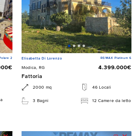
Polare 2
RE/MAX Platinum 6
Elisabetta Di Lorenzo
000€
4.399.000€
Modica, RG
Fattoria
2000 mq
46 Locali
da
3 Bagni
12 Camere da letto