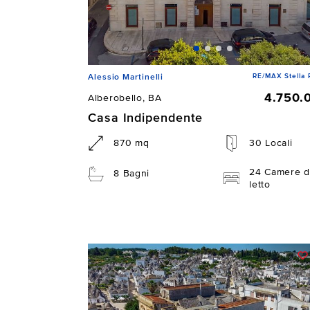
RE/MAX Stella 
Alessio Martinelli
4.750.
Alberobello, BA
Casa Indipendente
870 mq
30 Locali
24 Camere d
8 Bagni
letto