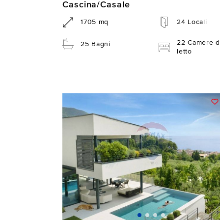
Cascina/Casale
1705 mq
24 Locali
22 Camere d
25 Bagni
letto