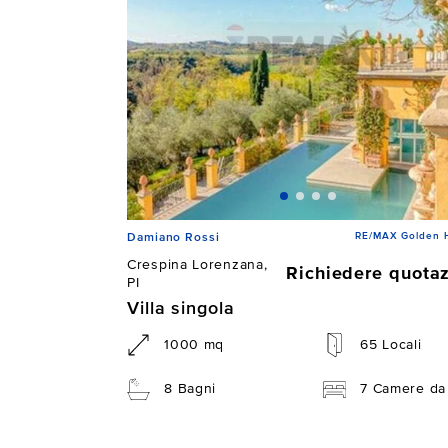
RE/MAX Golden 
Damiano Rossi
Crespina Lorenzana,
Richiedere quota
PI
Villa singola
1000 mq
65 Locali
8 Bagni
7 Camere da 