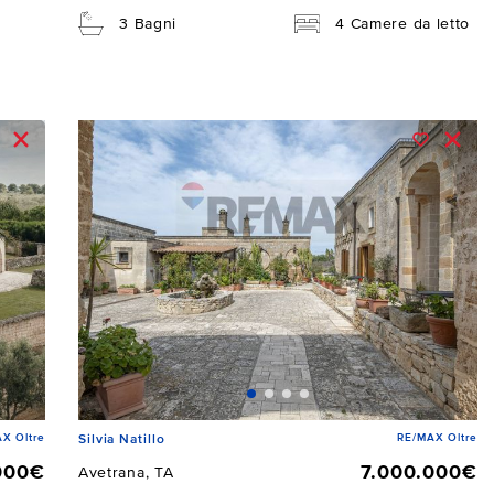
3 Bagni
4 Camere da letto
X Oltre
RE/MAX Oltre
Silvia Natillo
000€
7.000.000€
Avetrana, TA