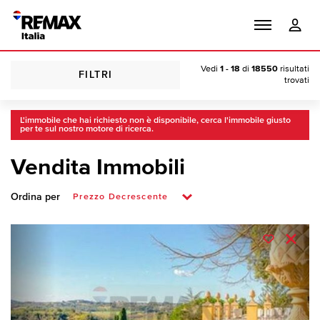
Vedi
1 - 18
di
18550
risultati
FILTRI
trovati
L'immobile che hai richiesto non è disponibile, cerca l'immobile giusto
per te sul nostro motore di ricerca.
Vendita Immobili
Ordina per