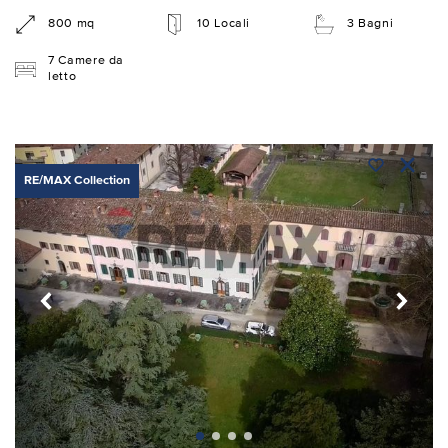
800 mq
10 Locali
3 Bagni
7 Camere da
letto
RE/MAX Collection