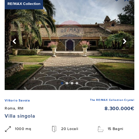
RE/MAX Collection
The RE/MAX Collection Crystal
Vittorio Savoia
8.300.000€
Roma, RM
Villa singola
1000 mq
20 Locali
15 Bagni