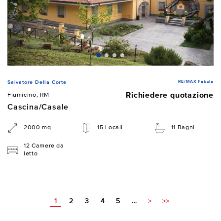
RE/MAX Fabula
Salvatore Della Corte
Richiedere quotazione
Fiumicino, RM
Cascina/Casale
2000 mq
15 Locali
11 Bagni
12 Camere da
letto
1
2
3
4
5
…
>
>>