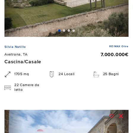
RE/MAX Oltre
Silvia Natillo
7.000.000€
Avetrana, TA
Cascina/Casale
1705 mq
24 Locali
25 Bagni
22 Camere da
letto