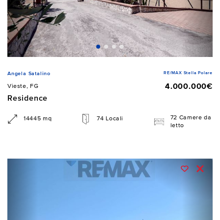
RE/MAX Stella Polare
Angela Satalino
4.000.000€
Vieste, FG
Residence
72 Camere da
14445 mq
74 Locali
letto