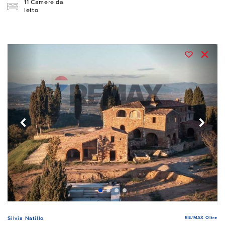
11 Camere da
letto
RE/MAX Oltre
Silvia Natillo