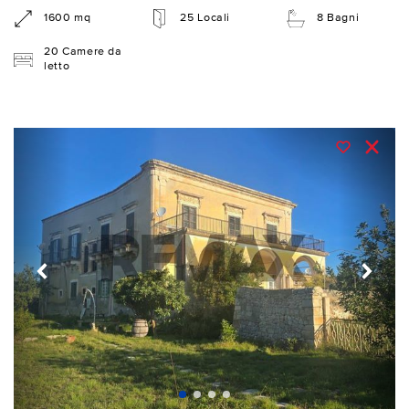
1600 mq
25 Locali
8 Bagni
20 Camere da
letto