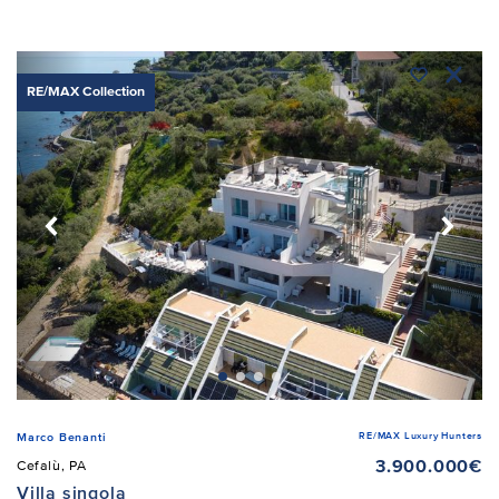
RE/MAX Collection
RE/MAX Luxury Hunters
Marco Benanti
3.900.000€
Cefalù, PA
Villa singola