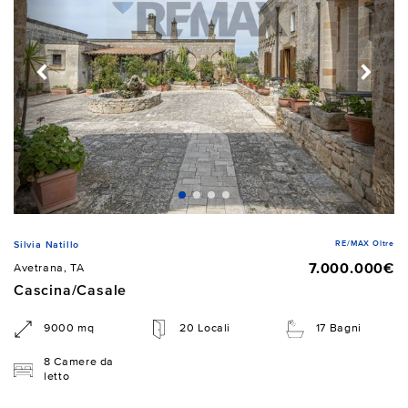
RE/MAX Oltre
Silvia Natillo
7.000.000€
Avetrana, TA
Cascina/Casale
9000 mq
20 Locali
17 Bagni
8 Camere da
letto