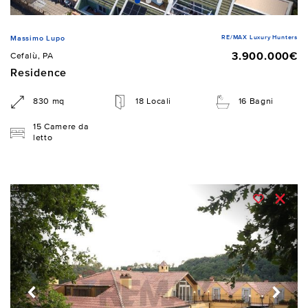
RE/MAX Luxury Hunters
Massimo Lupo
3.900.000€
Cefalù, PA
Residence
830 mq
18 Locali
16 Bagni
15 Camere da
letto