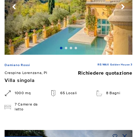
RE/MAX Golden House 3
Damiano Rossi
Richiedere quotazione
Crespina Lorenzana, PI
Villa singola
1000 mq
65 Locali
8 Bagni
7 Camere da
letto