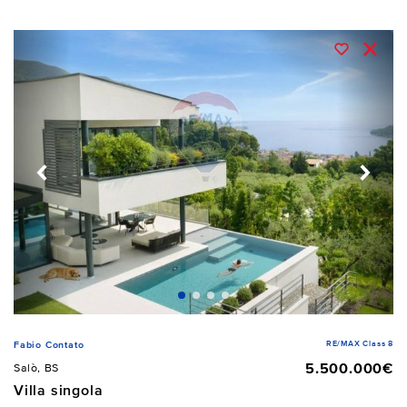
RE/MAX Class 8
Fabio Contato
5.500.000€
Salò, BS
Villa singola