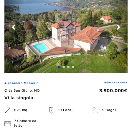
RE/MAX Lakelife
Alessandro Masserini
3.900.000€
Orta San Giulio, NO
Villa singola
623 mq
10 Locali
9 Bagni
7 Camere da
letto