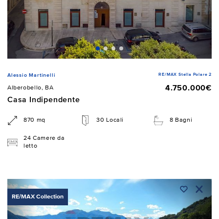
RE/MAX Stella Polare 2
Alessio Martinelli
4.750.000€
Alberobello, BA
Casa Indipendente
870 mq
30 Locali
8 Bagni
24 Camere da
letto
RE/MAX Collection