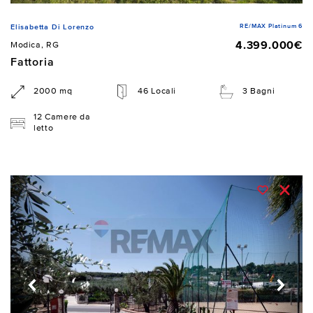
RE/MAX Platinum 6
Elisabetta Di Lorenzo
4.399.000€
Modica, RG
Fattoria
2000 mq
46 Locali
3 Bagni
12 Camere da
letto