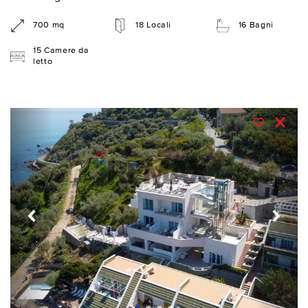
700 mq
18 Locali
16 Bagni
15 Camere da
letto