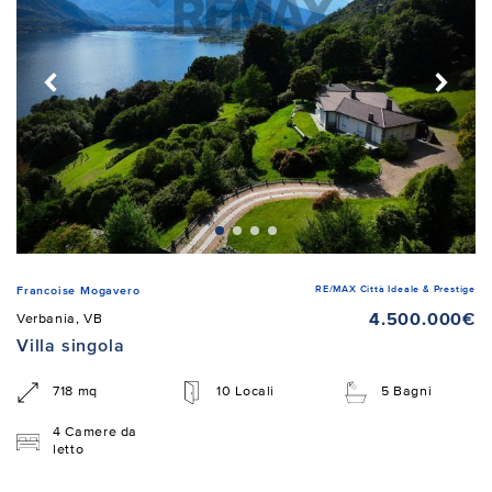
RE/MAX Città Ideale & Prestige
Francoise Mogavero
4.500.000€
Verbania, VB
Villa singola
718 mq
10 Locali
5 Bagni
4 Camere da
letto