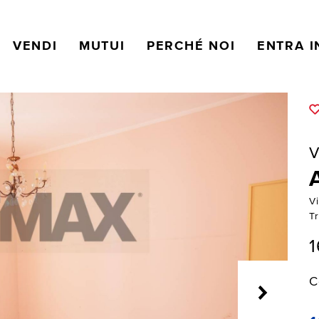
VENDI
MUTUI
PERCHÉ NOI
ENTRA I
V
V
T
1
C