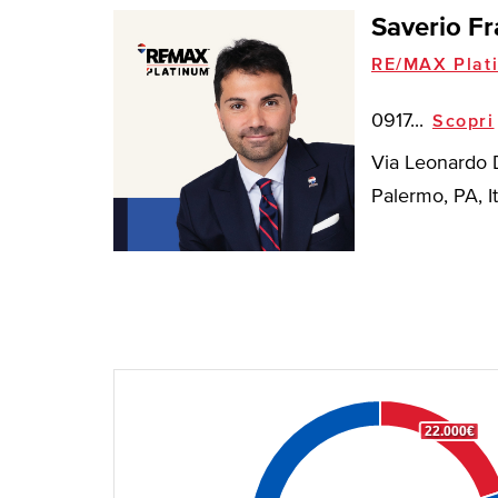
Saverio Fr
RE/MAX Plat
0917...
Scopri
Via Leonardo D
Palermo, PA, It
22.000€