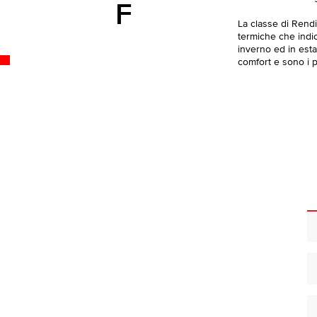
F
La classe di Rend
termiche che indica
inverno ed in esta
comfort e sono i pi