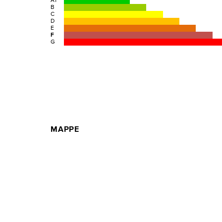
A1
B
C
D
E
F
G
MAPPE