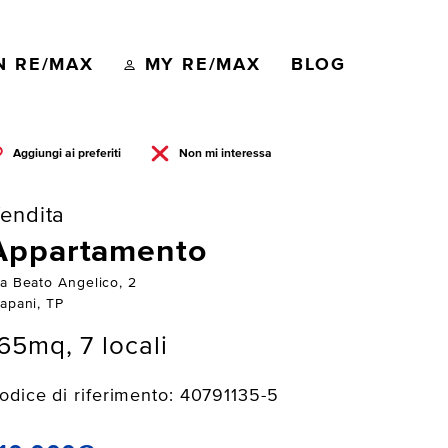
N RE/MAX
MY RE/MAX
BLOG
Aggiungi ai preferiti
Non mi interessa
endita
Appartamento
ia Beato Angelico, 2
rapani, TP
65mq, 7 locali
odice di riferimento: 40791135-5