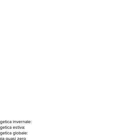
getica invernale:
getica estiva:
getica globale:
gia quasi zero