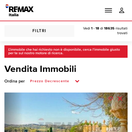
Vedi
1 - 18
di
18635
risultati
FILTRI
trovati
L'immobile che hai richiesto non è disponibile, cerca l'immobile giusto
per te sul nostro motore di ricerca.
Vendita Immobili
Ordina per