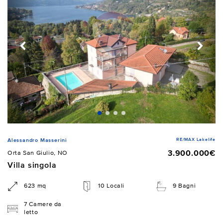
RE/MAX Lakelife
Alessandro Masserini
3.900.000€
Orta San Giulio, NO
Villa singola
623 mq
10 Locali
9 Bagni
7 Camere da
letto