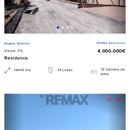
RE/MAX Stella Polare
Angela Satalino
4.000.000€
Vieste, FG
Residence
72 Camere da
14445 mq
74 Locali
letto