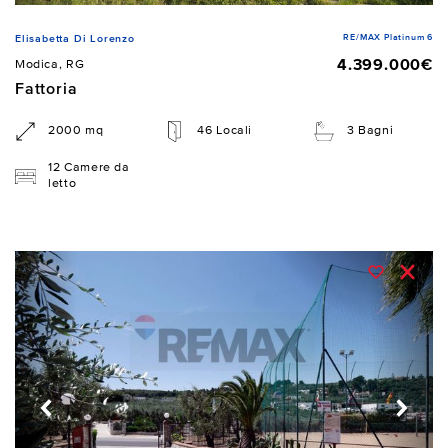
RE/MAX Platinum 6
Elisabetta Di Lorenzo
4.399.000€
Modica, RG
Fattoria
2000 mq
46 Locali
3 Bagni
12 Camere da
letto