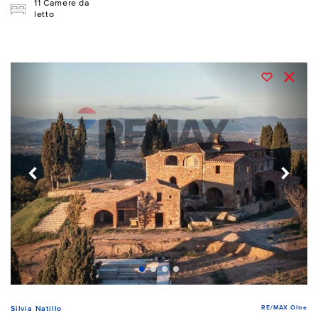
11 Camere da
letto
RE/MAX Oltre
Silvia Natillo