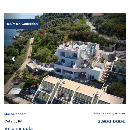
RE/MAX Collection
RE/MAX Luxury Hunters
Marco Benanti
3.900.000€
Cefalù, PA
Villa singola