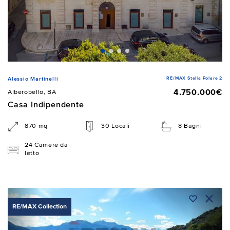
RE/MAX Stella Polare 2
Alessio Martinelli
4.750.000€
Alberobello, BA
Casa Indipendente
870 mq
30 Locali
8 Bagni
24 Camere da
letto
RE/MAX Collection