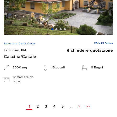
RE/MAX Fabula
Salvatore Della Corte
Richiedere quotazione
Fiumicino, RM
Cascina/Casale
2000 mq
15 Locali
11 Bagni
12 Camere da
letto
1
2
3
4
5
…
>
>>