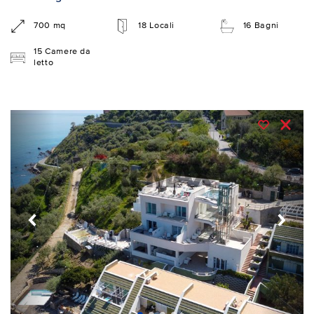
700 mq
18 Locali
16 Bagni
15 Camere da
letto