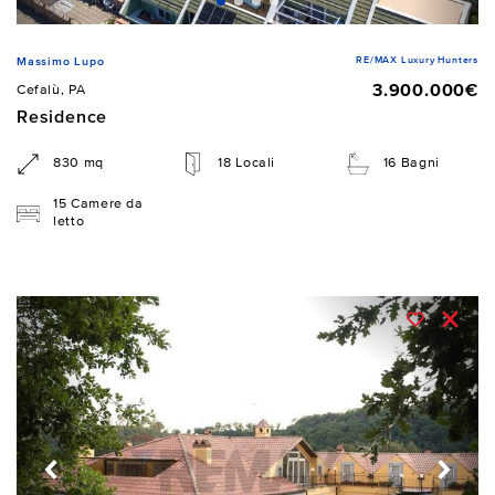
RE/MAX Luxury Hunters
Massimo Lupo
3.900.000€
Cefalù, PA
Residence
830 mq
18 Locali
16 Bagni
15 Camere da
letto