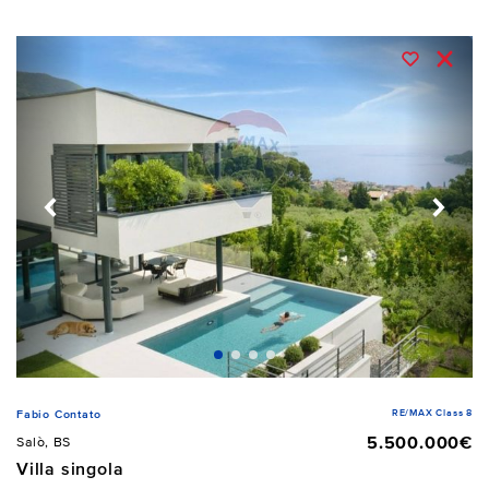
RE/MAX Class 8
Fabio Contato
5.500.000€
Salò, BS
Villa singola