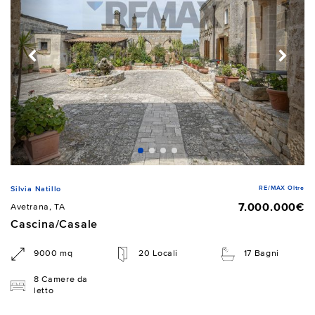
RE/MAX Oltre
Silvia Natillo
7.000.000€
Avetrana, TA
Cascina/Casale
9000 mq
20 Locali
17 Bagni
8 Camere da
letto