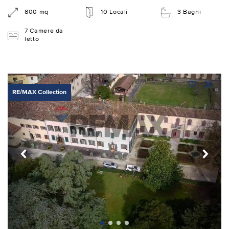
800 mq
10 Locali
3 Bagni
7 Camere da
letto
RE/MAX Collection