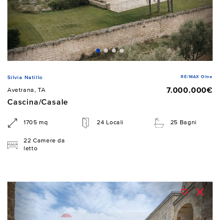
RE/MAX Oltre
Silvia Natillo
7.000.000€
Avetrana, TA
Cascina/Casale
1705 mq
24 Locali
25 Bagni
22 Camere da
letto