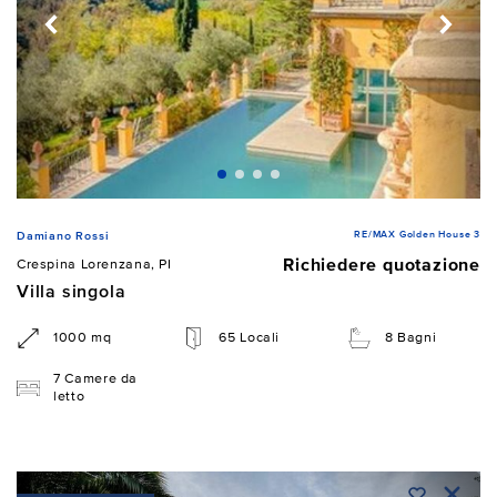
RE/MAX Golden House 3
Damiano Rossi
Richiedere quotazione
Crespina Lorenzana, PI
Villa singola
1000 mq
65 Locali
8 Bagni
7 Camere da
letto