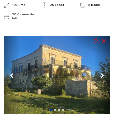
1600 mq
25 Locali
8 Bagni
20 Camere da
letto