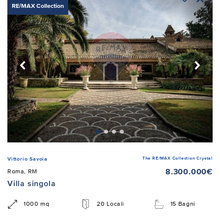
RE/MAX Collection
The RE/MAX Collection Crystal
Vittorio Savoia
8.300.000€
Roma, RM
Villa singola
1000 mq
20 Locali
15 Bagni