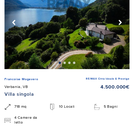
RE/MAX Città Ideale & Prestige
Francoise Mogavero
4.500.000€
Verbania, VB
Villa singola
718 mq
10 Locali
5 Bagni
4 Camere da
letto