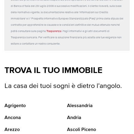
di Banca d'Italia del 29 luglio 2009 e successive modificazioni. Il cliente riceverà, sulla base
della normativa vigente, la documentazione relativa alle 'Informazioni sul Credito
Immobiliare' e il “Prospetto Informativo Europeo Standardizzato (Pies)' prima della stipula del
contratto per approfondire le clausole e le condizioni definitive del mutuo ottenuto nonché
potrà consultare sulla pagina
Trasparenza
i fogli informativi e gli altri documenti di
Trasparenza bancaria. Per verificare la soluzione finanziaria più adatta alle tue esigenze non
esitare a contattare un nostro consulente.
TROVA IL TUO IMMOBILE
La casa dei tuoi sogni è dietro l’angolo.
Agrigento
Alessandria
Ancona
Andria
Arezzo
Ascoli Piceno