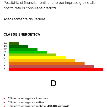
Possibilità di finanziamenti, anche per imprese grazie alla
nostra rete di consulenti creditizi.
Assolutamente da vedere!
CLASSE ENERGETICA
A4
A3
A2
A1
B
C
D
E
F
G
D
Efficienza energetica invernale:
Efficienza energetica estiva:
Efficienza energetica globale:
434.00 kwh/m2