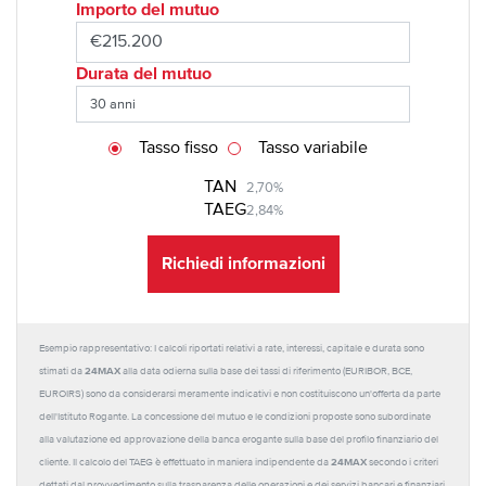
Importo del mutuo
Durata del mutuo
Tasso fisso
Tasso variabile
TAN
2,70%
TAEG
2,84%
Richiedi informazioni
Esempio rappresentativo: I calcoli riportati relativi a rate, interessi, capitale e durata sono
24MAX
stimati da
alla data odierna sulla base dei tassi di riferimento (EURIBOR, BCE,
EUROIRS) sono da considerarsi meramente indicativi e non costituiscono un'offerta da parte
dell'Istituto Rogante. La concessione del mutuo e le condizioni proposte sono subordinate
alla valutazione ed approvazione della banca erogante sulla base del profilo finanziario del
24MAX
cliente. Il calcolo del TAEG è effettuato in maniera indipendente da
secondo i criteri
dettati dal provvedimento sulla trasparenza delle operazioni e dei servizi bancari e finanziari