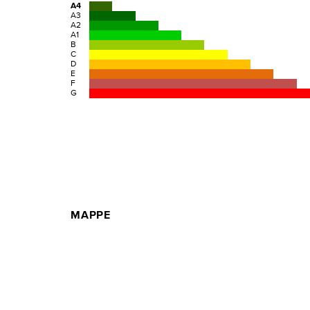
A4
A3
A2
A1
B
C
D
E
F
G
MAPPE