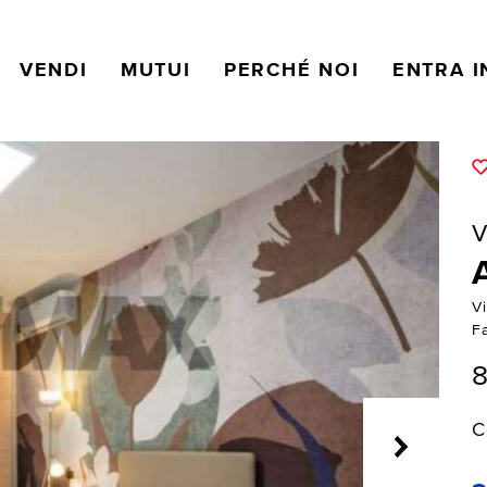
VENDI
MUTUI
PERCHÉ NOI
ENTRA I
V
V
F
8
C