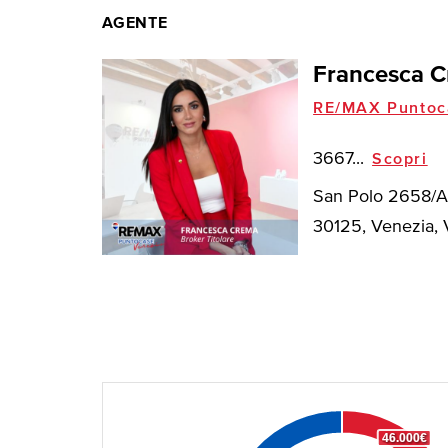
AGENTE
Francesca 
RE/MAX Puntoc
3667...
Scopri
San Polo 2658/A C
30125, Venezia, V
46.000€