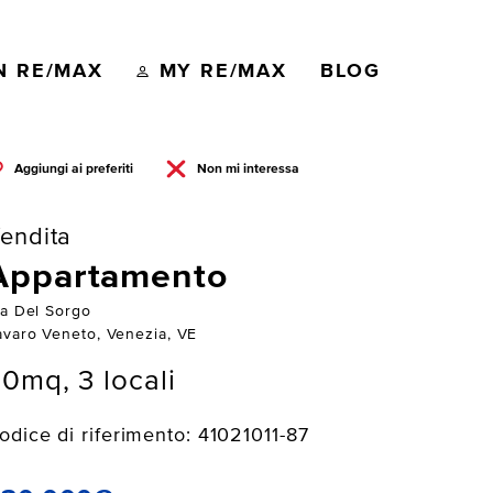
N RE/MAX
MY RE/MAX
BLOG
Aggiungi ai preferiti
Non mi interessa
endita
Appartamento
ia Del Sorgo
avaro Veneto, Venezia, VE
0mq, 3 locali
odice di riferimento: 41021011-87