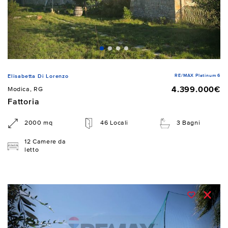
RE/MAX Platinum 6
Elisabetta Di Lorenzo
4.399.000€
Modica, RG
Fattoria
2000 mq
46 Locali
3 Bagni
12 Camere da
letto