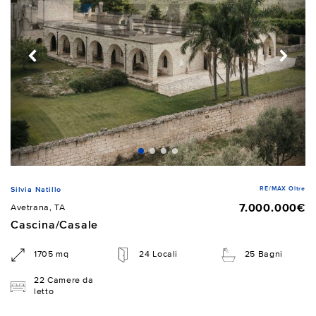
RE/MAX Oltre
Silvia Natillo
7.000.000€
Avetrana, TA
Cascina/Casale
1705 mq
24 Locali
25 Bagni
22 Camere da
letto