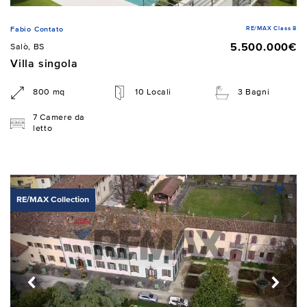
RE/MAX Class 8
Fabio Contato
5.500.000€
Salò, BS
Villa singola
800 mq
10 Locali
3 Bagni
7 Camere da
letto
RE/MAX Collection