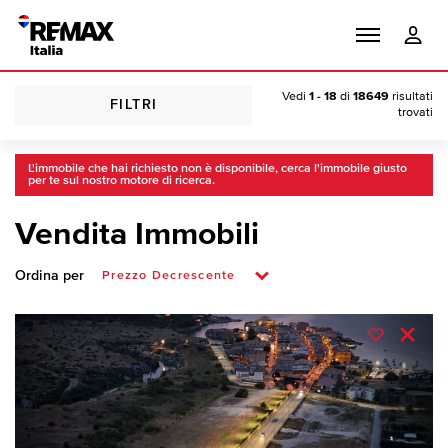
Vedi
1 - 18
di
18649
risultati
FILTRI
trovati
L'immobile che hai richiesto non è disponibile, cerca l'immobile giusto
per te sul nostro motore di ricerca.
Vendita Immobili
Ordina per