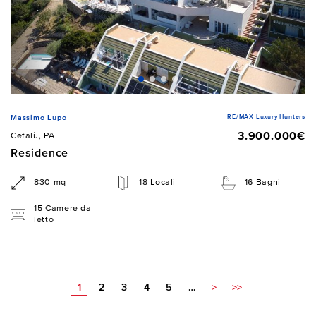
RE/MAX Luxury Hunters
Massimo Lupo
3.900.000€
Cefalù, PA
Residence
830 mq
18 Locali
16 Bagni
15 Camere da
letto
1
2
3
4
5
…
>
>>