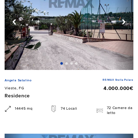
RE/MAX Stella Polare
Angela Satalino
4.000.000€
Vieste, FG
Residence
72 Camere da
14445 mq
74 Locali
letto