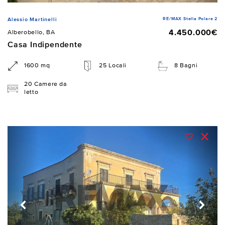
RE/MAX Stella Polare 2
Alessio Martinelli
4.450.000€
Alberobello, BA
Casa Indipendente
1600 mq
25 Locali
8 Bagni
20 Camere da
letto