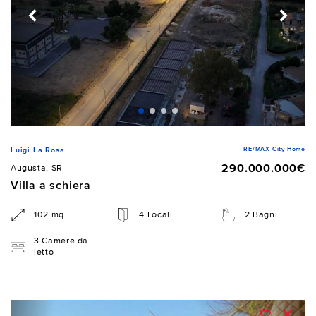
RE/MAX City Home
Luigi La Rosa
290.000.000€
Augusta, SR
Villa a schiera
102 mq
4 Locali
2 Bagni
3 Camere da
letto