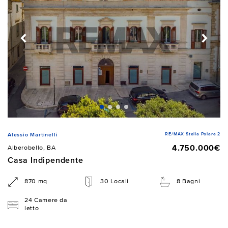
RE/MAX Stella Polare 2
Alessio Martinelli
4.750.000€
Alberobello, BA
Casa Indipendente
870 mq
30 Locali
8 Bagni
24 Camere da
letto