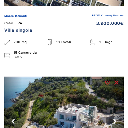
RE/MAX Luxury Hunters
Marco Benanti
3.900.000€
Cefalù, PA
Villa singola
700 mq
18 Locali
16 Bagni
15 Camere da
letto