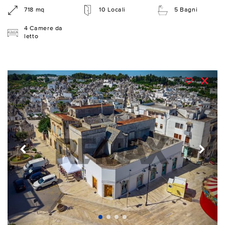
718 mq
10 Locali
5 Bagni
4 Camere da
letto