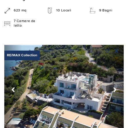
623 mq
10 Locali
9 Bagni
7 Camere da
letto
RE/MAX Collection