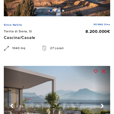
RE/MAX Oltre
Silvia Natillo
8.200.000€
Torrita di Siena, SI
Cascina/Casale
1040 mq
27 Locali