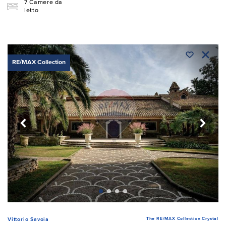
7 Camere da
letto
RE/MAX Collection
The RE/MAX Collection Crystal
Vittorio Savoia